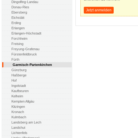
Dingolfing-Landau
Donau-Ries
Jetzt anmelden
Ebersberg
Eichstätt
Erding
Erlangen
Erlangen-Höchstadt
Forchheim
Freising
Freyung-Grafenau
Fürstenfeldbruck
Fürth
Garmisch-Partenkirchen
Günzburg
Haßberge
Hof
Ingolstadt
Kaufbeuren
Kelheim
Kempten Allgäu
Kitzingen
Kronach
Kulmbach
Landsberg am Lech
Landshut
Lichtenfels