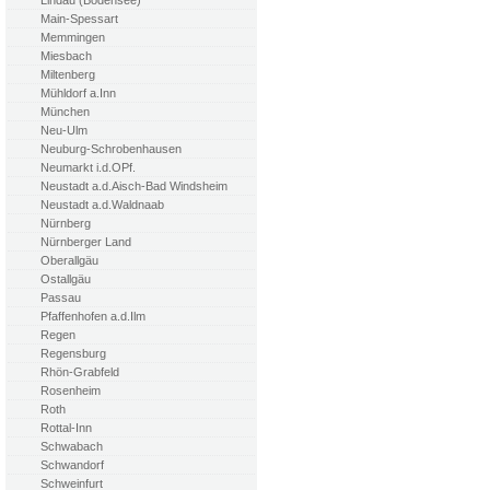
Lindau (Bodensee)
Main-Spessart
Memmingen
Miesbach
Miltenberg
Mühldorf a.Inn
München
Neu-Ulm
Neuburg-Schrobenhausen
Neumarkt i.d.OPf.
Neustadt a.d.Aisch-Bad Windsheim
Neustadt a.d.Waldnaab
Nürnberg
Nürnberger Land
Oberallgäu
Ostallgäu
Passau
Pfaffenhofen a.d.Ilm
Regen
Regensburg
Rhön-Grabfeld
Rosenheim
Roth
Rottal-Inn
Schwabach
Schwandorf
Schweinfurt