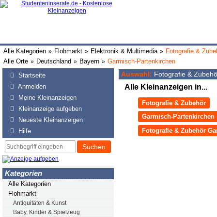
Alle Kategorien
Flohmarkt
Elektronik & Multimedia
Fotografie & Zube
»
»
»
Alle Orte
Deutschland
Bayern
Garmisch-Partenkirchen
»
»
»
Auswahl:
Fotografie & Zubehö
Startseite
Anmelden
Alle Kleinanzeigen in...
Meine Kleinanzeigen
Fotografie & Zubehör
Kleinanzeige aufgeben
Garmisch-Partenkirchen
Neueste Kleinanzeigen
Fotografie & Zubehör Ga
Hilfe
Suchen
Kategorien
Alle Kategorien
Flohmarkt
Antiquitäten & Kunst
Baby, Kinder & Spielzeug