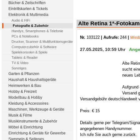
Bücher & Zeitschriften
Eintrittskarten & Tickets
Elektronik & Multimedia
Audio & HiFi
Alte Retina 1ª-Fotokam
Fotografie & Zubehör
Handys, Smartphones & Telefonie
PCs & Notebooks
Nr.
103122
| Aufrufe:
244
|
Miss
Drucker, Scanner & Multifunktionsgeräte
Computerzubehör & Software
27.05.2025, 10:59 Uhr
Ange
Spielekonsolen & Spiele
Tablets & Reader
Alte Reti
TV & Video
Sonstiges
sucht eine
Garten & Pflanzen
neues Le
Haushalt & Haushaltsgeräte
Heimwerken & Bau
Aufgrund
Hobby & Freizeit
Versand 
Modellbau & Hobby
Versandgebühr deutschlandweit 
Kleidung & Accessoires
Maschinen, Werkzeuge & Geräte
Preis: € 15
Musik & Filme
Musikinstrumente & Zubehör
Details gerne per Telegram/Signal
Möbel & Einrichtung
angegebenen Handynummer.
Einrichtung & Geräte für Gewerbe
Ich rufe Sie auch gerne zurück.
Sammeln & Seltenes