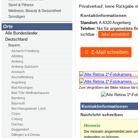
Sport & Fitness
Privatverkauf, keine Rückgabe m
Wellness, Beauty & Gesundheit
Kontaktinformationen
Sonstiges
Standort:
A-6320 Angerberg
Orte
Telefon:
Nur für angemeldete B
Alle Bundesländer
sichtbar -
Jetzt anmelden!
Deutschland
Bayern
Aichach-Friedberg
E-Mail schreiben
Altötting
Amberg
Amberg-Sulzbach
Ansbach
Aschaffenburg
Augsburg
Zum Vergrößern der Bilder klicken Sie b
Bad Kissingen
Bad Tölz-Wolfratshausen
Bamberg
Bayreuth
Kontaktinformationen
Berchtesgadener Land
Cham
Nachricht schreiben
Coburg
Dachau
Hinweis
Deggendorf
Sie müssen angemeldet sein um
Dillingen a.d.Donau
antworten zu können.