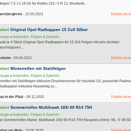
felgen 7,5 J x 16 H2 für Reifen 225 / 3 R 13. Montierte...
ersbergkreis
-
10.05.2021
Details anz
ebot
Original Opel Radkappen 15 Zoll Silber
zeuge
»
Autoreifen, Felgen & Zubehör
ufe je 4 Stück Original Opel Radkappen für 15 Zoll Felgen mit sehr leichten
auchsspuren....
enheim
-
09.04.2021
Details anz
ebot
Winterreifen mit Stahlfelgen
zeuge
»
Autoreifen, Felgen & Zubehör
erreifen mit Stahlfelgen inklusive Drucksensoren für Hyundai i10, passende Radmu
Radkappen inklusive Neuwertig zu...
au in der Pfalz
-
06.11.2020
Details anz
ebot
Sommerreifen Multihawk 165/ 60 R14 75H
zeuge
»
Autoreifen, Felgen & Zubehör
ue Sommerreifen Marke: Multihawk 165/ 60 R14 75H Neupreis online: 96,- € VB 50,-
kfurt am Main
-
19.06.2020
Details anz