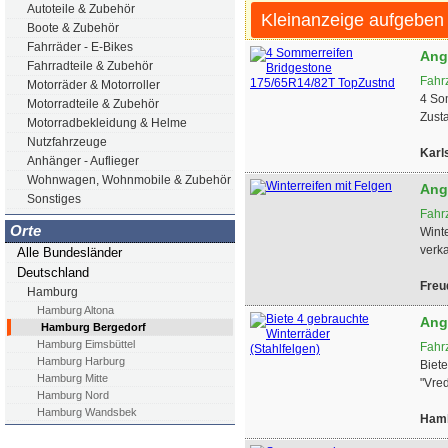
Autoteile & Zubehör
Kleinanzeige aufgeben
Boote & Zubehör
Fahrräder - E-Bikes
Ang
Fahrradteile & Zubehör
Fahr
Motorräder & Motorroller
4 So
Motorradteile & Zubehör
Zusta
Motorradbekleidung & Helme
Nutzfahrzeuge
Karl
Anhänger - Auflieger
Wohnwagen, Wohnmobile & Zubehör
Ang
Sonstiges
Fahr
Orte
Wint
verka
Alle Bundesländer
Deutschland
Freu
Hamburg
Hamburg Altona
Ang
Hamburg Bergedorf
Hamburg Eimsbüttel
Fahr
Hamburg Harburg
Biet
Hamburg Mitte
"Vred
Hamburg Nord
Hamburg Wandsbek
Hamb