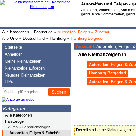
Autoreifen und Felgen - 
Alufelgen, Winterreifen, Sommerr
gebrauchte Sommerreifen, gebrau
Alle Kategorien
Fahrzeuge
Autoreifen, Felgen & Zubehör
»
»
Alle Orte
Deutschland
Hamburg
Hamburg Bergedorf
»
»
»
Auswahl:
Autoreifen, Felgen 
Startseite
Anmelden
Alle Kleinanzeigen in...
Meine Kleinanzeigen
Autoreifen, Felgen & Zu
Kleinanzeige aufgeben
Hamburg Bergedorf
Neueste Kleinanzeigen
Autoreifen, Felgen & Zu
Hilfe
Suchen
Kategorien
Alle Kategorien
Fahrzeuge
Autos & Gebrauchtwagen
Derzeit sind keine Kleinanzeigen in
Autoreifen, Felgen & Zubehör