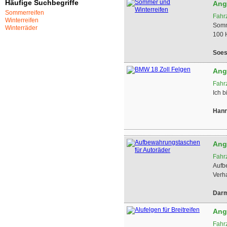
Häufige Suchbegriffe
Ang
Sommerreifen
Fahr
Winterreifen
Somm
Winterräder
100 
Soes
Ang
Fahr
Ich b
Hann
Ang
Fahr
Aufb
Verha
Darm
Ang
Fahr