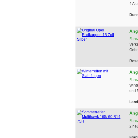
4 Alu
Donn
Ang
Fahr
Verka
Gebr
Ros
Ang
Fahr
Wint
und 
Land
Ang
Fahr
2 ne
Fran