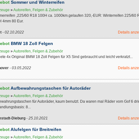
ebot
Sommer und Winterreifen
zeuge
»
Autoreifen, Felgen & Zubehör
erreifen ,225/60 R18 100H ca. 1000km.gelaufen 320,-EUR: Winterreifen 225/60 
H 4mm 80 Eur.
t
-
02.10.2022
Details anz
ebot
BMW 18 Zoll Felgen
zeuge
»
Autoreifen, Felgen & Zubehör
iete 4x Original BMW 18 Zoll Felgen für X5 Sind gebraucht und leicht verkratzt...
over
-
03.05.2022
Details anz
ebot
Aufbewahrungstaschen für Autoräder
zeuge
»
Autoreifen, Felgen & Zubehör
ewahrungstaschen für Autoräder, kaum benutzt. Da waren mal Räder vom Gof 6 dri
ndlungsbasis: 8...
stadt-Dieburg
-
25.10.2021
Details anz
ebot
Alufelgen für Breitreifen
zeuge
»
Autoreifen, Felgen & Zubehör