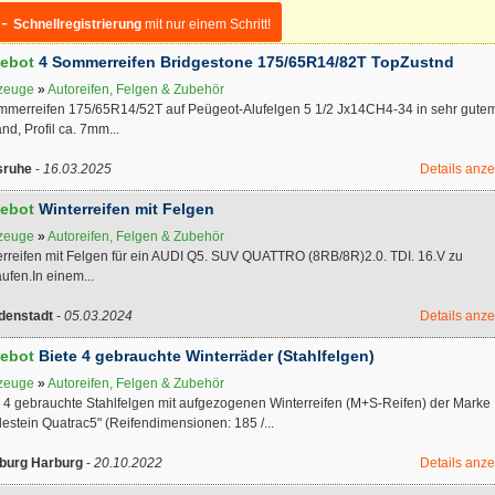
 -
Schnellregistrierung
mit nur einem Schritt!
ebot
4 Sommerreifen Bridgestone 175/65R14/82T TopZustnd
zeuge
»
Autoreifen, Felgen & Zubehör
mmerreifen 175/65R14/52T auf Peügeot-Alufelgen 5 1/2 Jx14CH4-34 in sehr gute
nd, Profil ca. 7mm...
sruhe
-
16.03.2025
Details anz
ebot
Winterreifen mit Felgen
zeuge
»
Autoreifen, Felgen & Zubehör
erreifen mit Felgen für ein AUDI Q5. SUV QUATTRO (8RB/8R)2.0. TDI. 16.V zu
ufen.In einem...
denstadt
-
05.03.2024
Details anz
ebot
Biete 4 gebrauchte Winterräder (Stahlfelgen)
zeuge
»
Autoreifen, Felgen & Zubehör
e 4 gebrauchte Stahlfelgen mit aufgezogenen Winterreifen (M+S-Reifen) der Marke
estein Quatrac5" (Reifendimensionen: 185 /...
urg Harburg
-
20.10.2022
Details anz