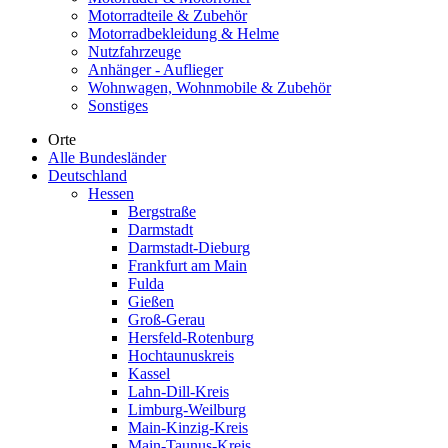
Motorradteile & Zubehör
Motorradbekleidung & Helme
Nutzfahrzeuge
Anhänger - Auflieger
Wohnwagen, Wohnmobile & Zubehör
Sonstiges
Orte
Alle Bundesländer
Deutschland
Hessen
Bergstraße
Darmstadt
Darmstadt-Dieburg
Frankfurt am Main
Fulda
Gießen
Groß-Gerau
Hersfeld-Rotenburg
Hochtaunuskreis
Kassel
Lahn-Dill-Kreis
Limburg-Weilburg
Main-Kinzig-Kreis
Main-Taunus-Kreis