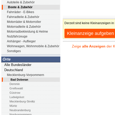
Autoteile & Zubehör
Boote & Zubehör
Fahrräder - E-Bikes
Fahrradteile & Zubehör
Motorräder & Motorroller
Derzeit sind keine Kleinanzeigen in
Motorradteile & Zubehör
Motorradbekleidung & Helme
Kleinanzeige aufgeben
Nutzfahrzeuge
Anhänger - Auflieger
Zeige
alle Anzeigen
der K
Wohnwagen, Wohnmobile & Zubehör
Sonstiges
Orte
Alle Bundesländer
Deutschland
Mecklenburg-Vorpommern
Bad Doberan
Demmin
Greifswald
Güstrow
Ludwigslust
Mecklenburg-Strelitz
Müritz
Neubrandenburg
Nordvorpommern