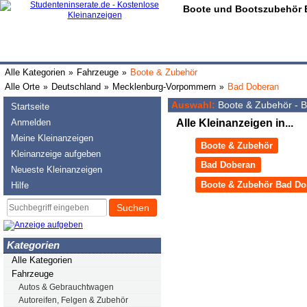
Boote und Bootszubehör 
Alle Kategorien
Fahrzeuge
Boote & Zubehör
»
»
Alle Orte
Deutschland
Mecklenburg-Vorpommern
Bad Doberan
»
»
»
Auswahl:
Boote & Zubehör - 
Startseite
Anmelden
Alle Kleinanzeigen in...
Meine Kleinanzeigen
Boote & Zubehör
Kleinanzeige aufgeben
Bad Doberan
Neueste Kleinanzeigen
Boote & Zubehör Bad Do
Hilfe
Suchen
Kategorien
Alle Kategorien
Fahrzeuge
Autos & Gebrauchtwagen
Autoreifen, Felgen & Zubehör