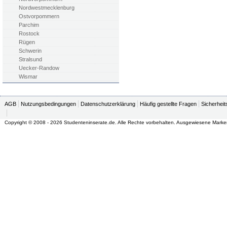
Nordwestmecklenburg
Ostvorpommern
Parchim
Rostock
Rügen
Schwerin
Stralsund
Uecker-Randow
Wismar
AGB
Nutzungsbedingungen
Datenschutzerklärung
Häufig gestellte Fragen
Sicherheit
Copyright © 2008 - 2026 Studenteninserate.de. Alle Rechte vorbehalten. Ausgewiesene Marke