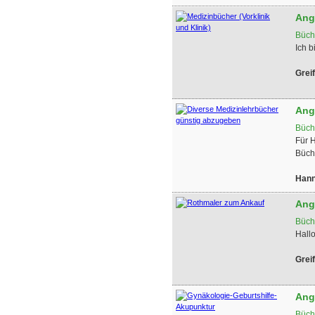
Ang
Büch
Ich b
Grei
Ang
Büch
Für 
Büche
Hann
Ang
Büch
Hallo
Grei
Ang
Büch