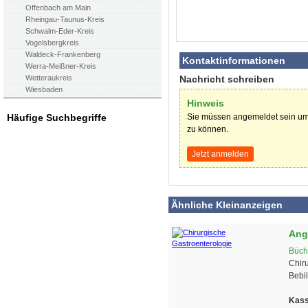
Offenbach am Main
Rheingau-Taunus-Kreis
Schwalm-Eder-Kreis
Vogelsbergkreis
Waldeck-Frankenberg
Kontaktinformationen
Werra-Meißner-Kreis
Nachricht schreiben
Wetteraukreis
Wiesbaden
Hinweis
Sie müssen angemeldet sein um
Häufige Suchbegriffe
zu können.
Jetzt anmelden
Ähnliche Kleinanzeigen
Ang
Büch
Chiru
Bebild
Kass