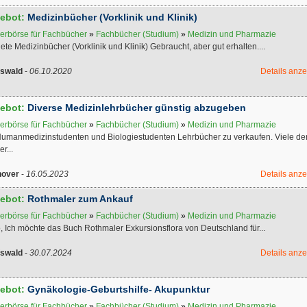
ebot:
Medizinbücher (Vorklinik und Klinik)
erbörse für Fachbücher
»
Fachbücher (Studium)
»
Medizin und Pharmazie
iete Medizinbücher (Vorklinik und Klinik) Gebraucht, aber gut erhalten....
fswald
-
06.10.2020
Details anz
ebot:
Diverse Medizinlehrbücher günstig abzugeben
erbörse für Fachbücher
»
Fachbücher (Studium)
»
Medizin und Pharmazie
Humanmedizinstudenten und Biologiestudenten Lehrbücher zu verkaufen. Viele de
r...
over
-
16.05.2023
Details anz
ebot:
Rothmaler zum Ankauf
erbörse für Fachbücher
»
Fachbücher (Studium)
»
Medizin und Pharmazie
, Ich möchte das Buch Rothmaler Exkursionsflora von Deutschland für...
fswald
-
30.07.2024
Details anz
ebot:
Gynäkologie-Geburtshilfe- Akupunktur
erbörse für Fachbücher
»
Fachbücher (Studium)
»
Medizin und Pharmazie