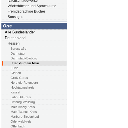
Nachschlagewerke
Wörterbücher und Sprachkurse
Fremdsprachige Bücher
Sonstiges
Orte
Alle Bundesländer
Deutschland
Hessen
Bergstraße
Darmstadt
Darmstadt-Dieburg
Frankfurt am Main
Fulda
Gießen
Groß-Gerau
Hersfeld-Rotenburg
Hochtaunuskreis
Kassel
Lahn-Dill-Kreis
Limburg-Weilburg
Main-Kinzig-Kreis
Main-Taunus-Kreis
Marburg-Biedenkopf
Odenwaldkreis
Offenbach