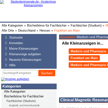
Alle Kategorien
Bücherbörse für Fachbücher
Fachbücher (Studium)
M
»
»
»
Alle Orte
Deutschland
Hessen
Frankfurt am Main
»
»
»
Auswahl:
Medizin und Pharmaz
Startseite
Anmelden
Alle Kleinanzeigen in...
Meine Kleinanzeigen
Medizin und Pharmazie
Kleinanzeige aufgeben
Frankfurt am Main
Neueste Kleinanzeigen
Medizin und Pharmazie 
Hilfe
Suchen
Kategorien
Alle Kategorien
Bücherbörse für Fachbücher
Clinical Magnetic Resona
Fachbücher (Studium)
Anglistik und Amerikanistik