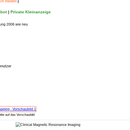
uch melden
|
bot
|
Private Kleinanzeige
ung 2006 wie neu
enutzer
itte auf das Vorschaubild.