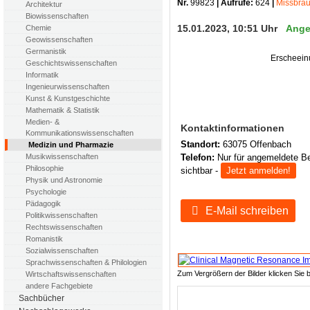
Nr.
99823
| Aufrufe:
624
|
Missbra
Architektur
Biowissenschaften
15.01.2023, 10:51 Uhr
Ange
Chemie
Geowissenschaften
Germanistik
Erscheein
Geschichtswissenschaften
Informatik
Ingenieurwissenschaften
Kunst & Kunstgeschichte
Mathematik & Statistik
Medien- &
Kontaktinformationen
Kommunikationswissenschaften
Standort:
63075 Offenbach
Medizin und Pharmazie
Telefon:
Nur für angemeldete B
Musikwissenschaften
Philosophie
sichtbar -
Jetzt anmelden!
Physik und Astronomie
Psychologie
Pädagogik
E-Mail schreiben
Politikwissenschaften
Rechtswissenschaften
Romanistik
Sozialwissenschaften
Sprachwissenschaften & Philologien
Zum Vergrößern der Bilder klicken Sie b
Wirtschaftswissenschaften
andere Fachgebiete
Sachbücher