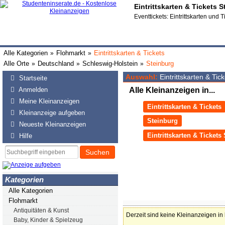
Eintrittskarten & Tickets 
Eventtickets: Eintrittskarten und
Alle Kategorien
Flohmarkt
Eintrittskarten & Tickets
»
»
Alle Orte
Deutschland
Schleswig-Holstein
Steinburg
»
»
»
Auswahl:
Eintrittskarten & Tic
Startseite
Anmelden
Alle Kleinanzeigen in...
Meine Kleinanzeigen
Eintrittskarten & Tickets
Kleinanzeige aufgeben
Steinburg
Neueste Kleinanzeigen
Eintrittskarten & Tickets
Hilfe
Suchen
Kategorien
Alle Kategorien
Flohmarkt
Antiquitäten & Kunst
Derzeit sind keine Kleinanzeigen in
Baby, Kinder & Spielzeug