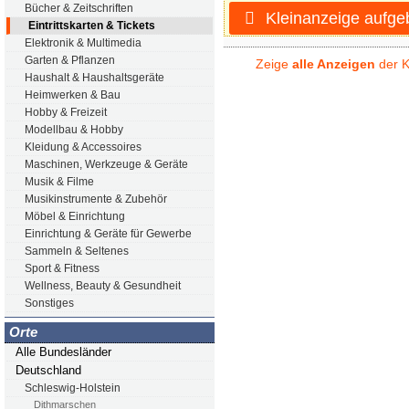
Bücher & Zeitschriften
Kleinanzeige aufge
Eintrittskarten & Tickets
Elektronik & Multimedia
Garten & Pflanzen
Zeige
alle Anzeigen
der K
Haushalt & Haushaltsgeräte
Heimwerken & Bau
Hobby & Freizeit
Modellbau & Hobby
Kleidung & Accessoires
Maschinen, Werkzeuge & Geräte
Musik & Filme
Musikinstrumente & Zubehör
Möbel & Einrichtung
Einrichtung & Geräte für Gewerbe
Sammeln & Seltenes
Sport & Fitness
Wellness, Beauty & Gesundheit
Sonstiges
Orte
Alle Bundesländer
Deutschland
Schleswig-Holstein
Dithmarschen