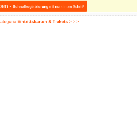
ben -
Schnellregistrierung
mit nur einem Schritt!
ategorie
Eintrittskarten & Tickets
> > >