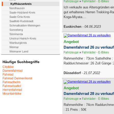
Fahrzeuge
»
Fahrräder - E-Bikes
Kyffhäuserkreis
Ich verkaufe aus Altersgründen ei
Nordhausen
gut erhaltenes Herren Trekking-R
Saale-Holzland-Kreis
Koga-Miyata....
Saale-Orla-Kreis
Saalfeld-Rudolstadt
Schmalkalden-Meiningen
Euskirchen
-
04.06.2023
Sonneberg
Sömmerda
Unstrut-Hainich-Kreis
Angebot
Wartburgkreis
Damenfahrrad 26 zu verkau
Weimar
Weimarer Land
Fahrzeuge
»
Fahrräder - E-Bikes
Rahmenhöhe : 73cm Sattelhöhe : 
Häufige Suchbegriffe
Raddurchmesser :26 Zoll Gänge :2
Citybike
Damenfahrrad
Düsseldorf
-
21.07.2022
Fahrrad
Fahrrad Delmenhorst
Fahrradhelm
Fahrradsattel
Angebot
Herrenfahrrad
Damenfahrrad 28 zu verkau
Mountainbike
Fahrzeuge
»
Fahrräder - E-Bikes
Rahmenhöhe : 74cm Raddurchmess
: 21 Preis : 50€