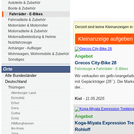
Autoteile & Zubehör
Boote & Zubehör
Fahrräder - E-Bikes
Fahrradteile & Zubehör
Motorräder & Motorroller
Derzeit sind keine Kleinanzeigen in
Motorradteile & Zubehör
Motorradbekleidung & Helme
Kleinanzeige aufgeben
Nutzfahrzeuge
Anhänger - Auflieger
Wohnwagen, Wohnmobile & Zubehör
Angebot
Sonstiges
Grecos City-Bike 28
Orte
Fahrzeuge
»
Fahrräder - E-Bikes
Alle Bundesländer
Wir verkaufen ein gelb-/orangefa
mit Gepäckträger (28´´). Die Mark
Deutschland
der...
Thüringen
Altenburger Land
Eichsfeld
Kiel
-
11.05.2025
Erfurt
Gera
Gotha
Angebot
Greiz
Koga-Miyata Expression Tre
Hildburghausen
Ilm-Kreis
Rohloff
Jena