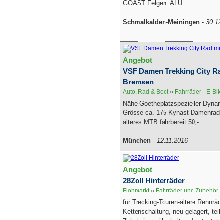
GOAST Felgen: ALU...
Schmalkalden-Meiningen
-
30.1
Angebot
VSF Damen Trekking City R
Bremsen
Auto, Rad & Boot
»
Fahrräder - E-Bi
Nähe Goetheplatzspezieller Dynamo
Grösse ca. 175 Kynast Damenrad
älteres MTB fahrbereit 50,-
München
-
12.11.2016
Angebot
28Zoll Hinterräder
Flohmarkt
»
Fahrräder und Zubehör
für Trecking-Touren-ältere Rennrä
Kettenschaltung, neu gelagert, tei