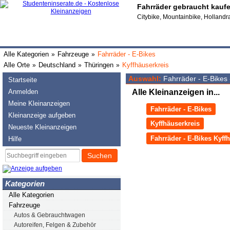
Fahrräder gebraucht kaufe
Citybike, Mountainbike, Holland
Alle Kategorien
Fahrzeuge
Fahrräder - E-Bikes
»
»
Alle Orte
Deutschland
Thüringen
Kyffhäuserkreis
»
»
»
Auswahl:
Fahrräder - E-Bikes 
Startseite
Anmelden
Alle Kleinanzeigen in...
Meine Kleinanzeigen
Fahrräder - E-Bikes
Kleinanzeige aufgeben
Kyffhäuserkreis
Neueste Kleinanzeigen
Fahrräder - E-Bikes Kyff
Hilfe
Suchen
Kategorien
Alle Kategorien
Fahrzeuge
Autos & Gebrauchtwagen
Autoreifen, Felgen & Zubehör