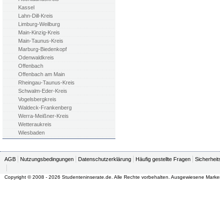
Kassel
Lahn-Dill-Kreis
Limburg-Weilburg
Main-Kinzig-Kreis
Main-Taunus-Kreis
Marburg-Biedenkopf
Odenwaldkreis
Offenbach
Offenbach am Main
Rheingau-Taunus-Kreis
Schwalm-Eder-Kreis
Vogelsbergkreis
Waldeck-Frankenberg
Werra-Meißner-Kreis
Wetteraukreis
Wiesbaden
AGB
Nutzungsbedingungen
Datenschutzerklärung
Häufig gestellte Fragen
Sicherheit
Copyright © 2008 - 2026 Studenteninserate.de. Alle Rechte vorbehalten. Ausgewiesene Marke