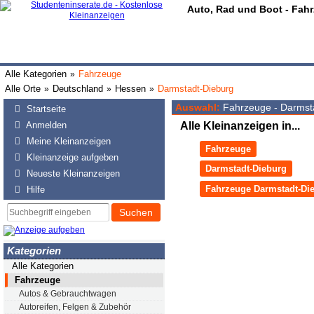
Auto, Rad und Boot - Fah
Alle Kategorien
Fahrzeuge
»
Alle Orte
Deutschland
Hessen
Darmstadt-Dieburg
»
»
»
Auswahl:
Fahrzeuge - Darmst
Startseite
Anmelden
Alle Kleinanzeigen in...
Meine Kleinanzeigen
Fahrzeuge
Kleinanzeige aufgeben
Darmstadt-Dieburg
Neueste Kleinanzeigen
Fahrzeuge Darmstadt-Di
Hilfe
Suchen
Kategorien
Alle Kategorien
Fahrzeuge
Autos & Gebrauchtwagen
Autoreifen, Felgen & Zubehör