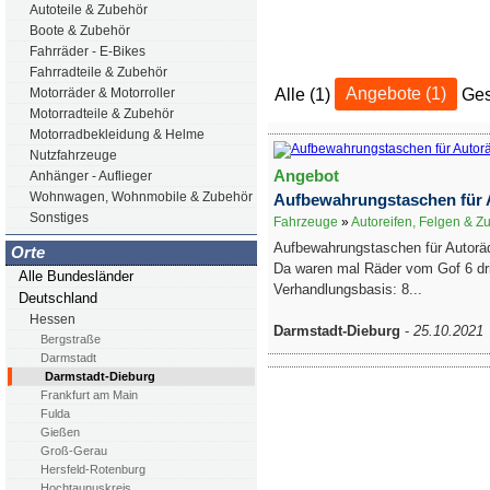
Autoteile & Zubehör
Boote & Zubehör
Fahrräder - E-Bikes
Fahrradteile & Zubehör
Alle (1)
Angebote (1)
Ges
Motorräder & Motorroller
Motorradteile & Zubehör
Motorradbekleidung & Helme
Nutzfahrzeuge
Angebot
Anhänger - Auflieger
Wohnwagen, Wohnmobile & Zubehör
Aufbewahrungstaschen für 
Sonstiges
Fahrzeuge
»
Autoreifen, Felgen & Z
Aufbewahrungstaschen für Autoräd
Orte
Da waren mal Räder vom Gof 6 dr
Alle Bundesländer
Verhandlungsbasis: 8...
Deutschland
Hessen
Darmstadt-Dieburg
-
25.10.2021
Bergstraße
Darmstadt
Darmstadt-Dieburg
Frankfurt am Main
Fulda
Gießen
Groß-Gerau
Hersfeld-Rotenburg
Hochtaunuskreis