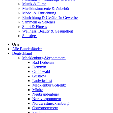
Musik & Filme
Musikinstrumente & Zubehör
Möbel & Einrichtung
Einrichtung & Geräte für Gewerbe
Sammeln & Seltenes
Sport & Fitness
Wellness, Beauty & Gesundheit
Sonstiges
Orte
Alle Bundesländer
Deutschland
Mecklenburg-Vorpommern
Bad Doberan
Demmin
Greifswald
Güstrow
Ludwigslust
Mecklenburg-Strelitz
Müritz
Neubrandenburg
Nordvorpommern
Nordwestmecklenburg
Ostvorpommern
Parchim