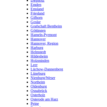
Diepholz
Emden
Emsland
Friesland
Gifhorn
Goslar
Grafschaft Bentheim
Göttingen
Hameln-Pyrmont
Hannover
Hannover, Region
Harburg
Helmstedt
Hildesheim
Holzminden
Leer
Lüchow-Dannenberg
Lüneburg
Nienburg/Weser
Northeim
Oldenburg
Osnabrück
Osterholz
Osterode am Harz
Peine