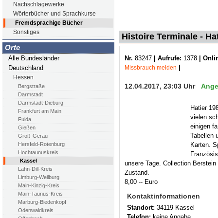
Nachschlagewerke
Wörterbücher und Sprachkurse
Fremdsprachige Bücher
Sonstiges
Histoire Terminale - Ha
Orte
Nr.
83247
| Aufrufe:
1378
| Onli
Alle Bundesländer
|
Missbrauch melden
Deutschland
Hessen
12.04.2017, 23:03 Uhr
Ange
Bergstraße
Darmstadt
Darmstadt-Dieburg
Hatier 198
Frankfurt am Main
vielen sc
Fulda
einigen f
Gießen
Tabellen 
Groß-Gerau
Karten. S
Hersfeld-Rotenburg
Hochtaunuskreis
Französis
Kassel
unsere Tage. Collection Berstein 
Lahn-Dill-Kreis
Zustand.
Limburg-Weilburg
8,00 -- Euro
Main-Kinzig-Kreis
Main-Taunus-Kreis
Kontaktinformationen
Marburg-Biedenkopf
Standort:
34119 Kassel
Odenwaldkreis
Telefon:
keine Angabe