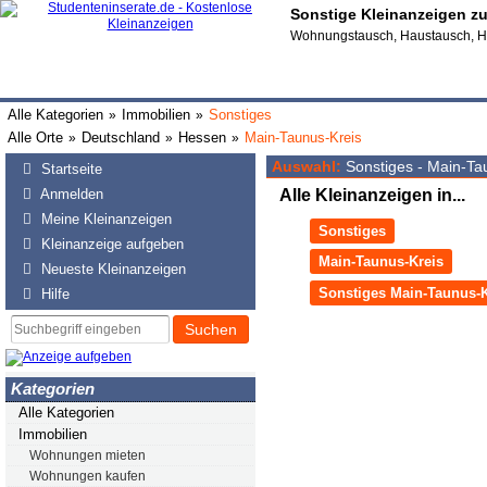
Sonstige Kleinanzeigen z
Wohnungstausch, Haustausch, H
Alle Kategorien
Immobilien
Sonstiges
»
»
Alle Orte
Deutschland
Hessen
Main-Taunus-Kreis
»
»
»
Auswahl:
Sonstiges - Main-Ta
Startseite
Anmelden
Alle Kleinanzeigen in...
Meine Kleinanzeigen
Sonstiges
Kleinanzeige aufgeben
Main-Taunus-Kreis
Neueste Kleinanzeigen
Sonstiges Main-Taunus-K
Hilfe
Suchen
Kategorien
Alle Kategorien
Immobilien
Wohnungen mieten
Wohnungen kaufen