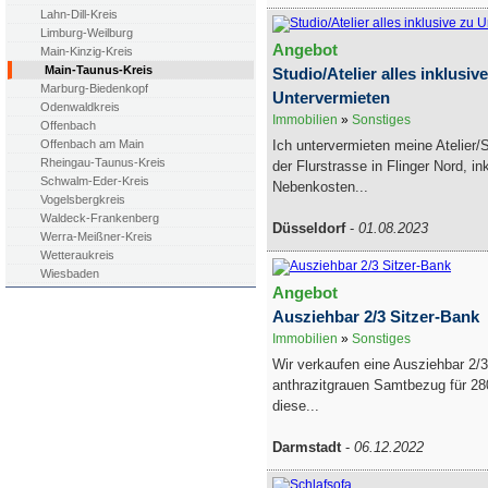
Lahn-Dill-Kreis
Limburg-Weilburg
Angebot
Main-Kinzig-Kreis
Main-Taunus-Kreis
Studio/Atelier alles inklusiv
Marburg-Biedenkopf
Untervermieten
Odenwaldkreis
Immobilien
»
Sonstiges
Offenbach
Ich untervermieten meine Atelier/S
Offenbach am Main
Rheingau-Taunus-Kreis
der Flurstrasse in Flinger Nord, in
Schwalm-Eder-Kreis
Nebenkosten...
Vogelsbergkreis
Waldeck-Frankenberg
Düsseldorf
-
01.08.2023
Werra-Meißner-Kreis
Wetteraukreis
Wiesbaden
Angebot
Ausziehbar 2/3 Sitzer-Bank
Immobilien
»
Sonstiges
Wir verkaufen eine Ausziehbar 2/3
anthrazitgrauen Samtbezug für 28
diese...
Darmstadt
-
06.12.2022