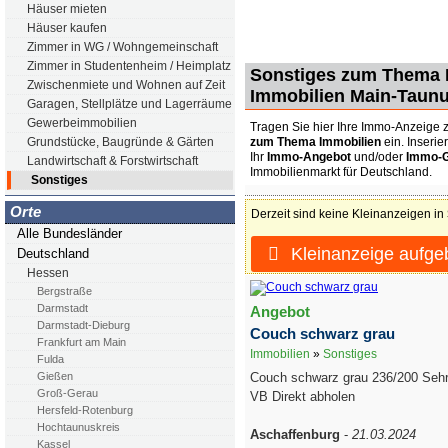
Häuser mieten
Häuser kaufen
Zimmer in WG / Wohngemeinschaft
Zimmer in Studentenheim / Heimplatz
Sonstiges zum Thema I
Zwischenmiete und Wohnen auf Zeit
Immobilien Main-Taunu
Garagen, Stellplätze und Lagerräume
Gewerbeimmobilien
Tragen Sie hier Ihre Immo-Anzeig
zum Thema Immobilien
ein. Inserie
Grundstücke, Baugründe & Gärten
Ihr
Immo-Angebot
und/oder
Immo-
Landwirtschaft & Forstwirtschaft
Immobilienmarkt für Deutschland.
Sonstiges
Orte
Derzeit sind keine Kleinanzeigen in
Alle Bundesländer
Kleinanzeige aufge
Deutschland
Hessen
Bergstraße
Darmstadt
Angebot
Darmstadt-Dieburg
Couch schwarz grau
Frankfurt am Main
Immobilien
»
Sonstiges
Fulda
Couch schwarz grau 236/200 Sehr
Gießen
Groß-Gerau
VB Direkt abholen
Hersfeld-Rotenburg
Hochtaunuskreis
Aschaffenburg
-
21.03.2024
Kassel