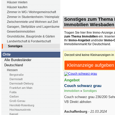
Häuser mieten
Häuser kaufen
Zimmer in WG / Wohngemeinschaft
Zimmer in Studentenheim / Heimplatz
Sonstiges zum Thema I
Zwischenmiete und Wohnen auf Zeit
Immobilien Wiesbaden
Garagen, Stellplätze und Lagerräume
Gewerbeimmobilien
Tragen Sie hier Ihre Immo-Anzeig
zum Thema Immobilien
ein. Inserie
Grundstücke, Baugründe & Gärten
Ihr
Immo-Angebot
und/oder
Immo-
Landwirtschaft & Forstwirtschaft
Immobilienmarkt für Deutschland.
Sonstiges
Orte
Derzeit sind keine Kleinanzeigen in
Alle Bundesländer
Kleinanzeige aufgeben
Deutschland
Hessen
Bergstraße
Darmstadt
Angebot
Darmstadt-Dieburg
Couch schwarz grau
Frankfurt am Main
Immobilien
»
Sonstiges
Fulda
Couch schwarz grau 236/200 Sehr
Gießen
Groß-Gerau
VB Direkt abholen
Hersfeld-Rotenburg
Hochtaunuskreis
Aschaffenburg
-
21.03.2024
Kassel