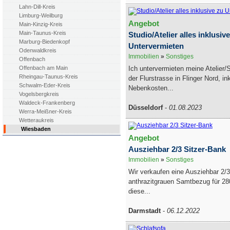
Lahn-Dill-Kreis
Limburg-Weilburg
Angebot
Main-Kinzig-Kreis
Main-Taunus-Kreis
Studio/Atelier alles inklusiv
Marburg-Biedenkopf
Untervermieten
Odenwaldkreis
Immobilien
»
Sonstiges
Offenbach
Ich untervermieten meine Atelier/S
Offenbach am Main
Rheingau-Taunus-Kreis
der Flurstrasse in Flinger Nord, in
Schwalm-Eder-Kreis
Nebenkosten...
Vogelsbergkreis
Waldeck-Frankenberg
Düsseldorf
-
01.08.2023
Werra-Meißner-Kreis
Wetteraukreis
Wiesbaden
Angebot
Ausziehbar 2/3 Sitzer-Bank
Immobilien
»
Sonstiges
Wir verkaufen eine Ausziehbar 2/3
anthrazitgrauen Samtbezug für 28
diese...
Darmstadt
-
06.12.2022