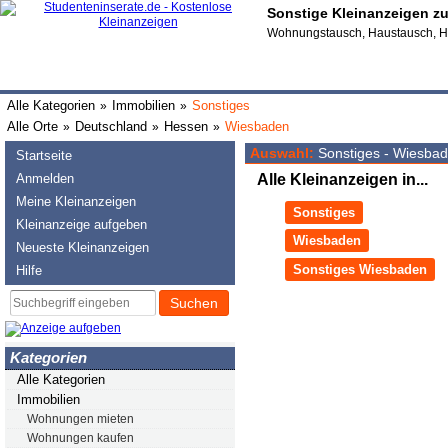
Sonstige Kleinanzeigen 
Wohnungstausch, Haustausch, H
Alle Kategorien
Immobilien
Sonstiges
»
»
Alle Orte
Deutschland
Hessen
Wiesbaden
»
»
»
Auswahl:
Sonstiges - Wiesba
Startseite
Anmelden
Alle Kleinanzeigen in...
Meine Kleinanzeigen
Sonstiges
Kleinanzeige aufgeben
Wiesbaden
Neueste Kleinanzeigen
Sonstiges Wiesbaden
Hilfe
Suchen
Kategorien
Alle Kategorien
Immobilien
Wohnungen mieten
Wohnungen kaufen