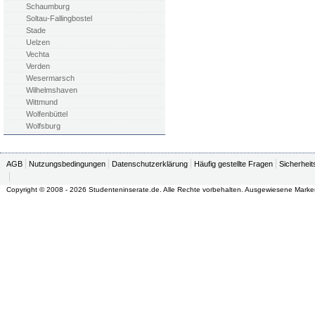
Schaumburg
Soltau-Fallingbostel
Stade
Uelzen
Vechta
Verden
Wesermarsch
Wilhelmshaven
Wittmund
Wolfenbüttel
Wolfsburg
AGB
Nutzungsbedingungen
Datenschutzerklärung
Häufig gestellte Fragen
Sicherheit
Copyright © 2008 - 2026 Studenteninserate.de. Alle Rechte vorbehalten. Ausgewiesene Marke