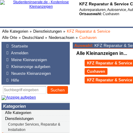
KFZ Reparatur & Service 
Autoreparaturen, Autoservice, Au
Ortsauswahl:
Cuxhaven
Alle Kategorien
Dienstleistungen
KFZ Reparatur & Service
»
»
Alle Orte
Deutschland
Niedersachsen
Cuxhaven
»
»
»
Auswahl:
KFZ Reparatur & Se
Startseite
Anmelden
Alle Kleinanzeigen in...
Meine Kleinanzeigen
KFZ Reparatur & Service
Kleinanzeige aufgeben
Cuxhaven
Neueste Kleinanzeigen
KFZ Reparatur & Servic
Hilfe
Suchen
Kategorien
Alle Kategorien
Dienstleistungen
Computer Services, Reparatur &
Installation