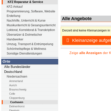
KFZ Reparatur & Service
KFZ-Ankauf
Programmierung, Software, Website
Erstellung
Alle Angebote
Nachhilfe, Unterricht & Kurse
Musikunterricht & Gesangsunterricht
Lektorat, Korrektorat & Transkription
Derzeit sind keine Kleinanzeigen in
Übersetzer & Dolmetscher
Handwerker
Kleinanzeige aufge
Umzug, Transport & Entrümpelung
Schönheitspflege & Wellness
Zeige
alle Anzeigen
der K
Sonstige Dienstleistungen
Orte
Alle Bundesländer
Deutschland
Niedersachsen
Ammerland
Aurich
Braunschweig
Celle
Cloppenburg
Cuxhaven
Delmenhorst
Diepholz