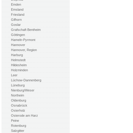
Emden
Emsland
Friesland
Gifhorn
Goslar
Grafschaft Bentheim
Göttingen
Hameln-Pyrmont
Hannover
Hannover, Region
Harburg
Helmstedt
Hildesheim
Holzminden
Leer
Lüchow-Dannenberg
Lüneburg
Nienburg/Weser
Northeim
Oldenburg
Osnabrück
Osterholz
Osterode am Harz
Peine
Rotenburg
Salzgitter