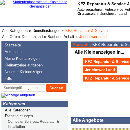
KFZ Reparatur & Service 
Autoreparaturen, Autoservice, Au
Ortsauswahl:
Jerichower Land
Alle Kategorien
Dienstleistungen
KFZ Reparatur & Service
»
»
Alle Orte
Deutschland
Sachsen-Anhalt
Jerichower Land
»
»
»
Auswahl:
KFZ Reparatur & Ser
Startseite
Anmelden
Alle Kleinanzeigen in...
Meine Kleinanzeigen
KFZ Reparatur & Service
Kleinanzeige aufgeben
Jerichower Land
Neueste Kleinanzeigen
KFZ Reparatur & Service
Hilfe
Suchen
Kategorien
Alle Kategorien
Dienstleistungen
Alle Angebote
Computer Services, Reparatur &
Installation