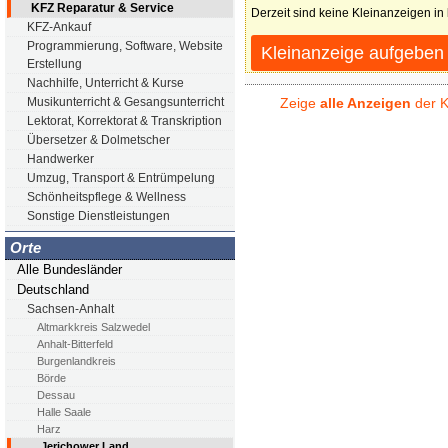
KFZ Reparatur & Service
Derzeit sind keine Kleinanzeigen in
KFZ-Ankauf
Programmierung, Software, Website
Kleinanzeige aufgeben
Erstellung
Nachhilfe, Unterricht & Kurse
Zeige
alle Anzeigen
der K
Musikunterricht & Gesangsunterricht
Lektorat, Korrektorat & Transkription
Übersetzer & Dolmetscher
Handwerker
Umzug, Transport & Entrümpelung
Schönheitspflege & Wellness
Sonstige Dienstleistungen
Orte
Alle Bundesländer
Deutschland
Sachsen-Anhalt
Altmarkkreis Salzwedel
Anhalt-Bitterfeld
Burgenlandkreis
Börde
Dessau
Halle Saale
Harz
Jerichower Land