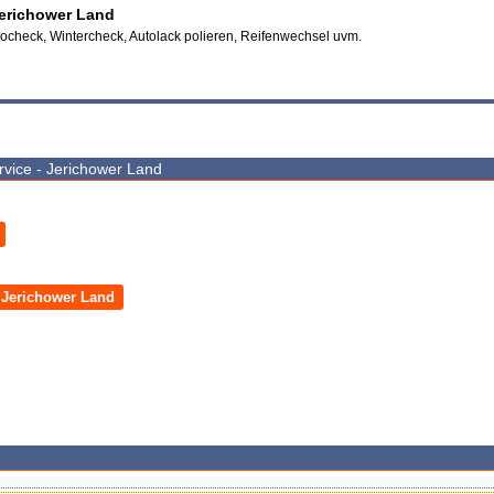
Jerichower Land
tocheck, Wintercheck, Autolack polieren, Reifenwechsel uvm.
vice - Jerichower Land
 Jerichower Land