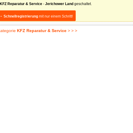
KFZ Reparatur & Service
-
Jerichower Land
geschaltet.
 -
Schnellregistrierung
mit nur einem Schritt!
ategorie
KFZ Reparatur & Service
> > >