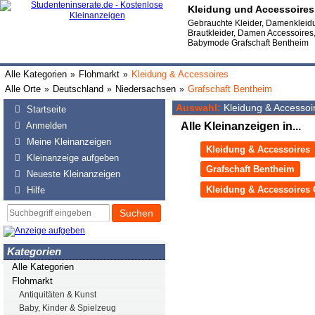
Kleidung und Accessoires
Gebrauchte Kleider, Damenkleid
Brautkleider, Damen Accessoire
Babymode Grafschaft Bentheim
Alle Kategorien
Flohmarkt
Kleidung & Accessoires
»
»
Alle Orte
Deutschland
Niedersachsen
Grafschaft Bentheim
»
»
»
Auswahl:
Kleidung & Accessoi
Startseite
Anmelden
Alle Kleinanzeigen in...
Meine Kleinanzeigen
Kleidung & Accessoires
Kleinanzeige aufgeben
Grafschaft Bentheim
Neueste Kleinanzeigen
Kleidung & Accessoires 
Hilfe
Suchen
Kategorien
Alle Kategorien
Flohmarkt
Antiquitäten & Kunst
Baby, Kinder & Spielzeug