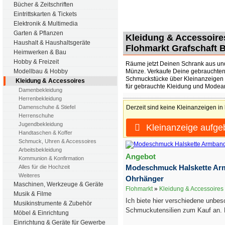
Bücher & Zeitschriften
Eintrittskarten & Tickets
Elektronik & Multimedia
Garten & Pflanzen
Kleidung & Accessoires
Haushalt & Haushaltsgeräte
Flohmarkt Grafschaft 
Heimwerken & Bau
Hobby & Freizeit
Räume jetzt Deinen Schrank aus un
Münze. Verkaufe Deine gebrauchten
Modellbau & Hobby
Schmuckstücke über Kleinanzeigen 
Kleidung & Accessoires
für gebrauchte Kleidung und Modear
Damenbekleidung
Herrenbekleidung
Derzeit sind keine Kleinanzeigen in
Damenschuhe & Stiefel
Herrenschuhe
Jugendbekleidung
Kleinanzeige aufge
Handtaschen & Koffer
Schmuck, Uhren & Accessoires
Arbeitsbekleidung
Angebot
Kommunion & Konfirmation
Modeschmuck Halskette Ar
Alles für die Hochzeit
Weiteres
Ohrhänger
Maschinen, Werkzeuge & Geräte
Flohmarkt
»
Kleidung & Accessoires
Musik & Filme
Ich biete hier verschiedene unbe
Musikinstrumente & Zubehör
Schmuckutensilien zum Kauf an. E
Möbel & Einrichtung
Einrichtung & Geräte für Gewerbe