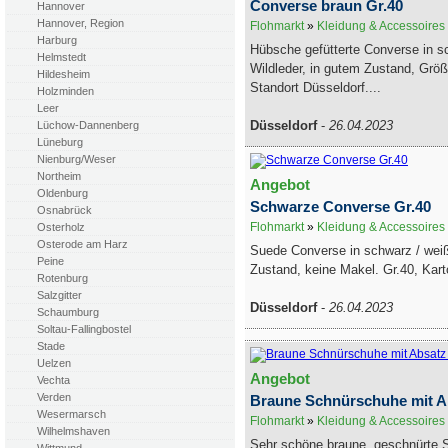
Converse braun Gr.40
Hannover
Hannover, Region
Flohmarkt
»
Kleidung & Accessoires
Harburg
Hübsche gefütterte Converse in 
Helmstedt
Wildleder, in gutem Zustand, Größ
Hildesheim
Standort Düsseldorf....
Holzminden
Leer
Düsseldorf
-
26.04.2023
Lüchow-Dannenberg
Lüneburg
Nienburg/Weser
Northeim
Angebot
Oldenburg
Schwarze Converse Gr.40
Osnabrück
Flohmarkt
»
Kleidung & Accessoires
Osterholz
Osterode am Harz
Suede Converse in schwarz / wei
Peine
Zustand, keine Makel. Gr.40, Kart
Rotenburg
Salzgitter
Düsseldorf
-
26.04.2023
Schaumburg
Soltau-Fallingbostel
Stade
Uelzen
Angebot
Vechta
Verden
Braune Schnürschuhe mit A
Wesermarsch
Flohmarkt
»
Kleidung & Accessoires
Wilhelmshaven
Sehr schöne braune, geschnürte 