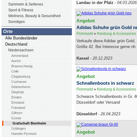
Landau in der Pfalz
-
04.03.2026
Sammeln & Seltenes
Sport & Fitness
Wellness, Beauty & Gesundheit
Angebot
Sonstiges
Adidas Schuhe grün Gold n
Orte
Flohmarkt
»
Kleidung & Accessoires
Alle Bundesländer
Verkaufe diese Adidas grün Gold, 
Deutschland
Größe 42. Bei Interesse gerne nh 
Niedersachsen
Ammerland
Kassel
-
20.12.2023
Aurich
Braunschweig
Celle
Angebot
Cloppenburg
Cuxhaven
Schnallenboots in schwarz
Delmenhorst
Flohmarkt
»
Kleidung & Accessoires
Diepholz
Schwarze Schnallenboots in Gr. 40
Emden
Düsseldorf oder Versand
Emsland
Friesland
Gifhorn
Düsseldorf
-
26.04.2023
Goslar
Grafschaft Bentheim
Göttingen
Angebot
Hameln-Pyrmont