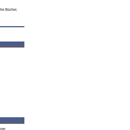
che Bücher,
iner