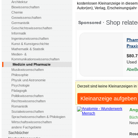
Architektur
kostenlosen Kleinanzeige in diesem 
Biowissenschaften
Autor(en), Verlag, Erscheinungsjahr
Chemie
Geowissenschaften
Germanistik
Geschichtswissenschaften
Informatik
Ingenieurwissenschaften
Kunst & Kunstgeschichte
Mathematik & Statistik
Medien- &
Kommunikationswissenschaften
Medizin und Pharmazie
Musikwissenschaften
Philosophie
Physik und Astronomie
Psychologie
Derzeit sind keine Kleinanzeigen in
Pädagogik
Politikwissenschaften
Kleinanzeige aufgeben
Rechtswissenschaften
Romanistik
Ang
Sozialwissenschaften
Sprachwissenschaften & Philologien
Büch
Wirtschaftswissenschaften
Neuw
andere Fachgebiete
Sachbücher
Ros