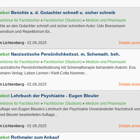
ebot
Berichte a. d. Gutachter schnell u. sicher schreib
erbörse für Fachbücher
»
Fachbücher (Studium)
»
Medizin und Pharmazie
chte an den Gutachter schnell und sicher schreiben Autor: Udo Boessmann
endium und Repetitorium für...
in Lichtenberg
-
01.06.2025
Details anz
ebot
Narzisstische Persönlichkeitsst. m. Schemath. beh.
erbörse für Fachbücher
»
Fachbücher (Studium)
»
Medizin und Pharmazie
narzisstische Persönlichkeitsstörung mit Schematherapie behandeln Autorin: Eva
kmann Verlag: Leben Lernen / Klett-Cotta Nummer...
in Lichtenberg
-
01.06.2025
Details anz
ebot
Lehrbuch der Psychiatrie - Eugen Bleuler
erbörse für Fachbücher
»
Fachbücher (Studium)
»
Medizin und Pharmazie
Auflage von Eugen Bleulers Lehrbuch der Psychiatrie Unveränderter Nachdruck vo
ed Bleuler bearbeiteten Auflage...
in Lichtenberg
-
01.06.2025
Details anz
ebot
Rothmaler zum Ankauf