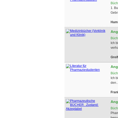
Büch
1. B
Gebr
Ham
Ang
Büch
Ich b
verh
Grei
Ang
Büch
Ich 
den..
Fran
Ang
Büch
Phar
benut