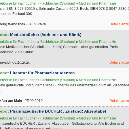
erbörse für Fachbücher
»
Fachbücher (Studium)
»
Medizin und Pharmazie
uch: ISBN 3-527-30519-x Sehr guter Zustand 60€ 2. Buch: ISBN 978-3-8047-2230-
auchter Zustand 30€...
burg Wandsbek
-
30.12.2020
Details anz
ebot
Medizinbücher (Vorklinik und Klinik)
erbörse für Fachbücher
»
Fachbücher (Studium)
»
Medizin und Pharmazie
iete Medizinbücher (Vorklinik und Klinik) Gebraucht, aber gut erhalten. Preis
andelbar. Viele Grüße
fswald
-
06.10.2020
Details anz
ebot
Literatur für Pharmaziestudenten
erbörse für Fachbücher
»
Fachbücher (Studium)
»
Medizin und Pharmazie
biete gebrauchte und gut erhaltene Bücher für das Pharmaziestudium an. Zu schade
.
kfurt am Main
-
25.09.2019
Details anz
ebot
Pharmazeutische BÜCHER . Zustand: Akzeptabel
erbörse für Fachbücher
»
Fachbücher (Studium)
»
Medizin und Pharmazie
mazeutische BÜCHER . Zustand: Akzeptabel. Selbstabholung Alle Bücher sind
zt, teilweise mit Namenszug, mit eigenen...