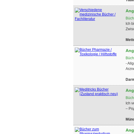
Ang
Büch
Ich b
Zwisc
Met
Ang
Büch
- All
Arzne
Darm
Ang
Büch
Ich 
– Ps
Mün
Ang