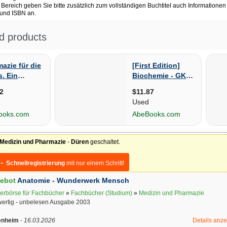
Bereich geben Sie bitte zusätzlich zum vollständigen Buchtitel auch Informationen
 und ISBN an.
Medizin und Pharmazie
-
Düren
geschaltet.
 -
Schnellregistrierung
mit nur einem Schritt!
ebot
Anatomie - Wunderwerk Mensch
erbörse für Fachbücher
»
Fachbücher (Studium)
»
Medizin und Pharmazie
ertig - unbelesen Ausgabe 2003
enheim
-
16.03.2026
Details anz