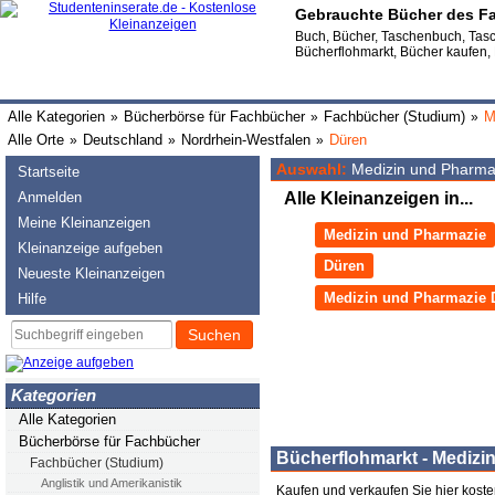
Gebrauchte Bücher des Fa
Buch, Bücher, Taschenbuch, Tasc
Bücherflohmarkt, Bücher kaufen,
Alle Kategorien
Bücherbörse für Fachbücher
Fachbücher (Studium)
M
»
»
»
Alle Orte
Deutschland
Nordrhein-Westfalen
Düren
»
»
»
Auswahl:
Medizin und Pharma
Startseite
Anmelden
Alle Kleinanzeigen in...
Meine Kleinanzeigen
Medizin und Pharmazie
Kleinanzeige aufgeben
Düren
Neueste Kleinanzeigen
Medizin und Pharmazie 
Hilfe
Suchen
Kategorien
Alle Kategorien
Bücherbörse für Fachbücher
Bücherflohmarkt - Medizi
Fachbücher (Studium)
Anglistik und Amerikanistik
Kaufen und verkaufen Sie hier kost