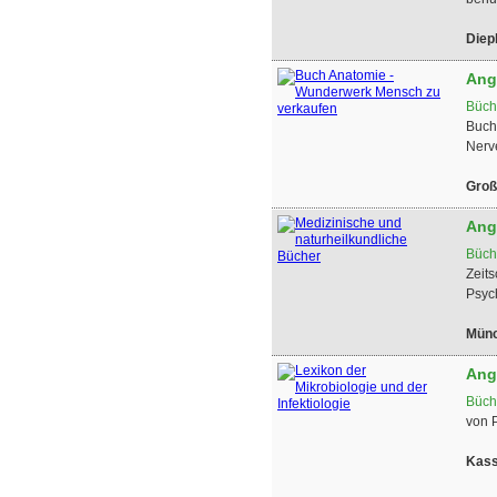
Diep
Ang
Büch
Buch
Nerve
Groß
Ang
Büch
Zeit
Psych
Mün
Ang
Büch
von P
Kass