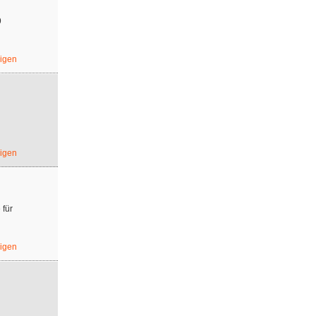
9
eigen
eigen
 für
eigen