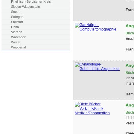
Rheinisch-Bergischer Kreis
Siegen-Wittgenstein
Fran
Soest
Solingen
Steinfurt
Ang
Unna
Viersen
Büch
Warendorf
Ersc
Wesel
Wuppertal
Fran
Ang
Büch
Ich v
Inter
Hamb
Ang
Büch
Ich b
Preis
Tübi