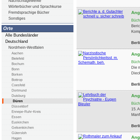
Nachschlagewerke
Wörterbücher und Sprachkurse
Ang
Fremdsprachige Bücher
Sonstiges
Büch
Beri
Orte
Komp
Alle Bundesländer
Deutschland
Berl
Nordrhein-Westfalen
Aachen
Ang
Bielefeld
Büch
Bochum
Die 
Bonn
Diec
Borken
Bottrop
Berl
Coesfeld
Dortmund
Ang
Duisburg
Düren
Büch
Düsseldorf
15. 
Ennepe-Ruhr-Kreis
Manfr
Essen
Euskirchen
Berl
Gelsenkirchen
Gütersloh
Ang
Hagen