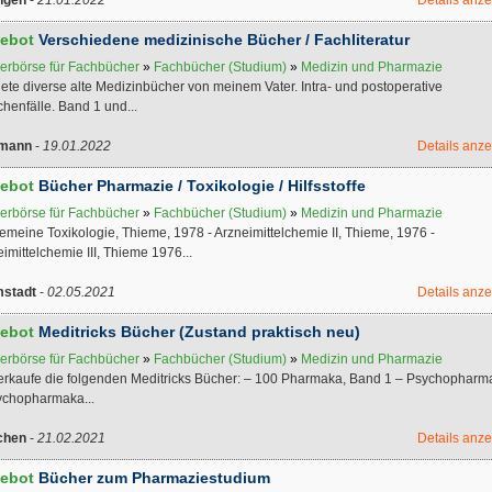
ebot
Verschiedene medizinische Bücher / Fachliteratur
erbörse für Fachbücher
»
Fachbücher (Studium)
»
Medizin und Pharmazie
iete diverse alte Medizinbücher von meinem Vater. Intra- und postoperative
henfälle. Band 1 und...
tmann
-
19.01.2022
Details anz
ebot
Bücher Pharmazie / Toxikologie / Hilfsstoffe
erbörse für Fachbücher
»
Fachbücher (Studium)
»
Medizin und Pharmazie
gemeine Toxikologie, Thieme, 1978 - Arzneimittelchemie II, Thieme, 1976 -
imittelchemie III, Thieme 1976...
stadt
-
02.05.2021
Details anz
ebot
Meditricks Bücher (Zustand praktisch neu)
erbörse für Fachbücher
»
Fachbücher (Studium)
»
Medizin und Pharmazie
verkaufe die folgenden Meditricks Bücher: – 100 Pharmaka, Band 1 – Psychopharm
ychopharmaka...
chen
-
21.02.2021
Details anz
ebot
Bücher zum Pharmaziestudium