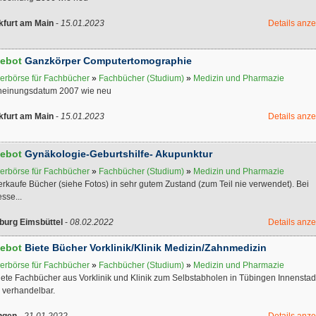
kfurt am Main
-
15.01.2023
Details anz
ebot
Ganzkörper Computertomographie
erbörse für Fachbücher
»
Fachbücher (Studium)
»
Medizin und Pharmazie
heinungsdatum 2007 wie neu
kfurt am Main
-
15.01.2023
Details anz
ebot
Gynäkologie-Geburtshilfe- Akupunktur
erbörse für Fachbücher
»
Fachbücher (Studium)
»
Medizin und Pharmazie
erkaufe Bücher (siehe Fotos) in sehr gutem Zustand (zum Teil nie verwendet). Bei
esse...
urg Eimsbüttel
-
08.02.2022
Details anz
ebot
Biete Bücher Vorklinik/Klinik Medizin/Zahnmedizin
erbörse für Fachbücher
»
Fachbücher (Studium)
»
Medizin und Pharmazie
iete Fachbücher aus Vorklinik und Klinik zum Selbstabholen in Tübingen Innenstad
 verhandelbar.
ngen
-
21.01.2022
Details anz