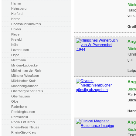
Hamm
Büch
Heinsberg
Hall
Herford
verka
Herne
Hochsauerlandkreis
Grei
Höxter
Kleve
Krefeld
Ang
Köln
Büch
Leverkusen
Klini
Lippe
gut...
Mettmann
Minden-Lübbecke
Leip
Mülheim an der Ruhr
Münster Westfalen
Märkischer Kreis
Ang
Mönchengladbach
Büch
Oberbergischer Kreis
Für 
Oberhausen
Büch
Olpe
Paderborn
Hann
Recklinghausen
Remscheid
Ang
Rhein-Erft-Kreis
Rhein-Kreis Neuss
Büch
Rhein-Sieg-Kreis
Ersc