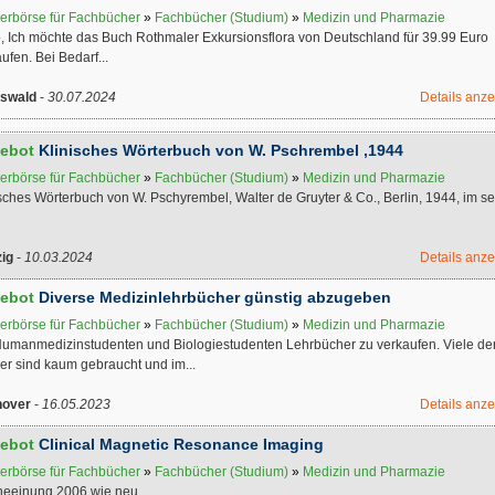
erbörse für Fachbücher
»
Fachbücher (Studium)
»
Medizin und Pharmazie
o, Ich möchte das Buch Rothmaler Exkursionsflora von Deutschland für 39.99 Euro
ufen. Bei Bedarf...
fswald
-
30.07.2024
Details anz
ebot
Klinisches Wörterbuch von W. Pschrembel ,1944
erbörse für Fachbücher
»
Fachbücher (Studium)
»
Medizin und Pharmazie
sches Wörterbuch von W. Pschyrembel, Walter de Gruyter & Co., Berlin, 1944, im se
zig
-
10.03.2024
Details anz
ebot
Diverse Medizinlehrbücher günstig abzugeben
erbörse für Fachbücher
»
Fachbücher (Studium)
»
Medizin und Pharmazie
Humanmedizinstudenten und Biologiestudenten Lehrbücher zu verkaufen. Viele de
er sind kaum gebraucht und im...
over
-
16.05.2023
Details anz
ebot
Clinical Magnetic Resonance Imaging
erbörse für Fachbücher
»
Fachbücher (Studium)
»
Medizin und Pharmazie
heeinung 2006 wie neu