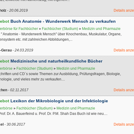
holz
-
20.06.2019
Details anz
ebot
Buch Anatomie - Wunderwerk Mensch zu verkaufen
erbörse für Fachbücher
»
Fachbücher (Studium)
»
Medizin und Pharmazie
 " Anatomie - Wunderwerk Mensch" über Knochenbau, Muskulatur, Organe,
nsystem etc. mit zahlreichen Abbildungen,...
-Gerau
-
24.03.2019
Details anz
ebot
Medizinische und naturheilkundliche Bücher
erbörse
»
Fachbücher (Studium)
»
Medizin und Pharmazie
schriften und CD´s sowie Themen zur Ausbildung, Prüfungsfragen, Biologie,
ologie, und vieles mehr zu verkaufen....
chen
-
02.11.2017
Details anz
ebot
Lexikon der Mikrobiologie und der Infektiologie
erbörse
»
Fachbücher (Studium)
»
Medizin und Pharmazie
rof. Dr. A. Bauerfeind u. Prof. Dr. P.M. Shah Das Buch ist wie neu....
el
-
30.06.2017
Details anz