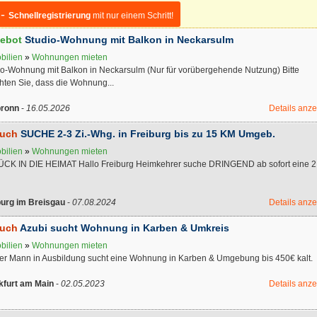
 -
Schnellregistrierung
mit nur einem Schritt!
ebot
Studio-Wohnung mit Balkon in Neckarsulm
bilien
»
Wohnungen mieten
io-Wohnung mit Balkon in Neckarsulm (Nur für vorübergehende Nutzung) Bitte
hten Sie, dass die Wohnung...
bronn
-
16.05.2026
Details anz
uch
SUCHE 2-3 Zi.-Whg. in Freiburg bis zu 15 KM Umgeb.
bilien
»
Wohnungen mieten
CK IN DIE HEIMAT Hallo Freiburg Heimkehrer suche DRINGEND ab sofort eine 2 
burg im Breisgau
-
07.08.2024
Details anz
uch
Azubi sucht Wohnung in Karben & Umkreis
bilien
»
Wohnungen mieten
er Mann in Ausbildung sucht eine Wohnung in Karben & Umgebung bis 450€ kalt.
kfurt am Main
-
02.05.2023
Details anz