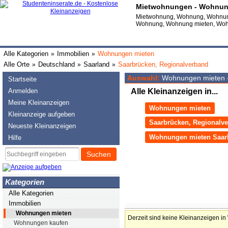
Mietwohnungen - Wohnung
Mietwohnung, Wohnung, Wohnung
Wohnung, Wohnung mieten, Wohn
Alle Kategorien
Immobilien
Wohnungen mieten
»
»
Alle Orte
Deutschland
Saarland
Saarbrücken, Regionalverband
»
»
»
Auswahl:
Wohnungen mieten -
Startseite
Anmelden
Alle Kleinanzeigen in...
Meine Kleinanzeigen
Wohnungen mieten
Kleinanzeige aufgeben
Saarbrücken, Regionalv
Neueste Kleinanzeigen
Wohnungen mieten Saarb
Hilfe
Suchen
Kategorien
Alle Kategorien
Immobilien
Wohnungen mieten
Derzeit sind keine Kleinanzeigen in
Wohnungen kaufen