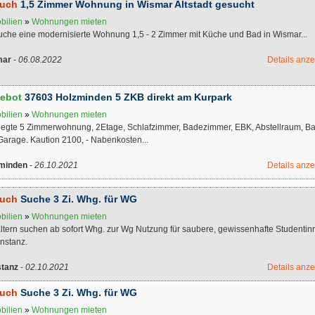
uch
1,5 Zimmer Wohnung in Wismar Altstadt gesucht
bilien
»
Wohnungen mieten
suche eine modernisierte Wohnung 1,5 - 2 Zimmer mit Küche und Bad in Wismar...
mar
-
06.08.2022
Details anz
ebot
37603 Holzminden 5 ZKB direkt am Kurpark
bilien
»
Wohnungen mieten
legte 5 Zimmerwohnung, 2Etage, Schlafzimmer, Badezimmer, EBK, Abstellraum, B
Garage. Kaution 2100, - Nabenkosten...
minden
-
26.10.2021
Details anz
uch
Suche 3 Zi. Whg. für WG
bilien
»
Wohnungen mieten
Eltern suchen ab sofort Whg. zur Wg Nutzung für saubere, gewissenhafte Studentin
nstanz.
tanz
-
02.10.2021
Details anz
uch
Suche 3 Zi. Whg. für WG
bilien
»
Wohnungen mieten