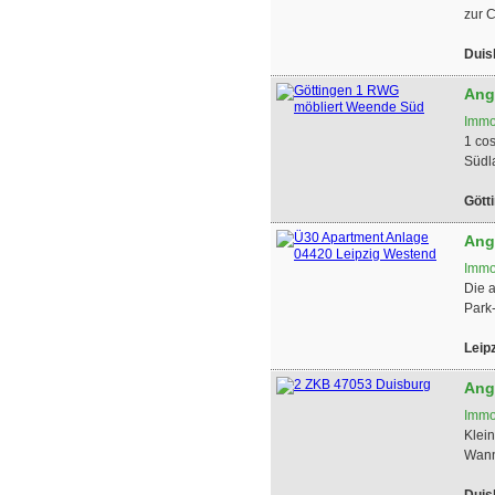
zur Ci
Duis
Ang
Immo
1 co
Südla
Gött
Ang
Immo
Die 
Park-
Leip
Ang
Immo
Klei
Wann
Duis