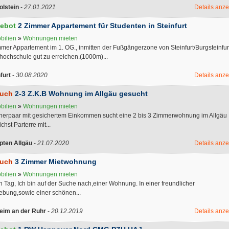
olstein
-
27.01.2021
Details anz
ebot
2 Zimmer Appartement für Studenten in Steinfurt
bilien
»
Wohnungen mieten
mer Appartement im 1. OG., inmitten der Fußgängerzone von Steinfurt/Burgsteinfur
hochschule gut zu erreichen.(1000m)...
furt
-
30.08.2020
Details anz
uch
2-3 Z.K.B Wohnung im Allgäu gesucht
bilien
»
Wohnungen mieten
nerpaar mit gesichertem Einkommen sucht eine 2 bis 3 Zimmerwohnung im Allgäu
chst Parterre mit...
ten Allgäu
-
21.07.2020
Details anz
uch
3 Zimmer Mietwohnung
bilien
»
Wohnungen mieten
 Tag, Ich bin auf der Suche nach,einer Wohnung. In einer freundlicher
bung,sowie einer schönen...
eim an der Ruhr
-
20.12.2019
Details anz