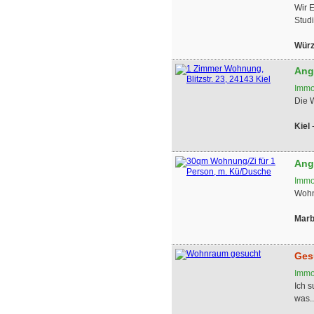
Wir 
Stud
Würz
Ang
Immo
Die W
Kiel
Ang
Immo
Wohnu
Marb
Ges
Immo
Ich 
was..