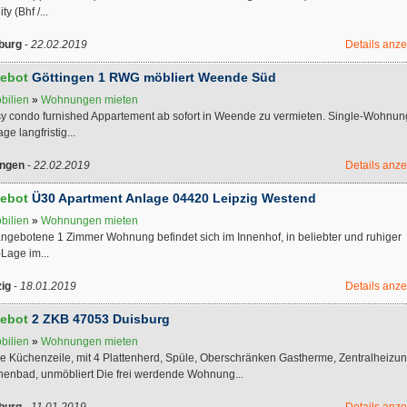
ty (Bhf /...
burg
-
22.02.2019
Details anz
ebot
Göttingen 1 RWG möbliert Weende Süd
bilien
»
Wohnungen mieten
sy condo furnished Appartement ab sofort in Weende zu vermieten. Single-Wohnun
ge langfristig...
ingen
-
22.02.2019
Details anz
ebot
Ü30 Apartment Anlage 04420 Leipzig Westend
bilien
»
Wohnungen mieten
angebotene 1 Zimmer Wohnung befindet sich im Innenhof, in beliebter und ruhiger
Lage im...
zig
-
18.01.2019
Details anz
ebot
2 ZKB 47053 Duisburg
bilien
»
Wohnungen mieten
ne Küchenzeile, mit 4 Plattenherd, Spüle, Oberschränken Gastherme, Zentralheizun
enbad, unmöbliert Die frei werdende Wohnung...
burg
-
11.01.2019
Details anz