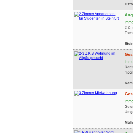
Osth
Ang
Immo
2 Zim
Fach
Stein
Ges
Immo
Rent
mögli
Kemp
Ges
Immo
Guten
Umge
Mülh