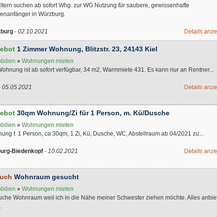
Eltern suchen ab sofort Whg. zur WG Nutzung für saubere, gewissenhafte
ienanfänger in Würzburg.
burg
-
02.10.2021
Details anz
ebot
1 Zimmer Wohnung, Blitzstr. 23, 24143 Kiel
bilien
»
Wohnungen mieten
ohnung ist ab sofort verfügbar, 34 m2, Warmmiete 431. Es kann nur an Rentner...
-
05.05.2021
Details anz
ebot
30qm Wohnung/Zi für 1 Person, m. Kü/Dusche
bilien
»
Wohnungen mieten
ng f. 1 Person, ca 30qm, 1 Zi, Kü, Dusche, WC, Abstellraum ab 04/2021 zu...
urg-Biedenkopf
-
10.02.2021
Details anz
uch
Wohnraum gesucht
bilien
»
Wohnungen mieten
suche Wohnraum weil ich in die Nähe meiner Schwester ziehen möchte. Alles anbie
.