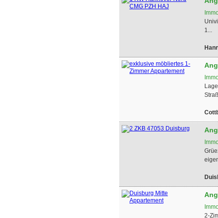
Ang
Immo
Univ
1...
Hann
Ang
Immo
Lage
Stra
Cott
Ang
Immo
Grüe
eigen
Duis
Ang
Immo
2-Zi