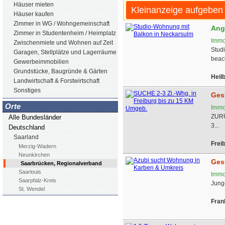
Häuser mieten
Kleinanzeige aufgeben
Häuser kaufen
Zimmer in WG / Wohngemeinschaft
Ang
Zimmer in Studentenheim / Heimplatz
Immo
Zwischenmiete und Wohnen auf Zeit
Stud
Garagen, Stellplätze und Lagerräume
beac
Gewerbeimmobilien
Grundstücke, Baugründe & Gärten
Heil
Landwirtschaft & Forstwirtschaft
Sonstiges
Ges
Orte
Immo
ZURÜ
Alle Bundesländer
3...
Deutschland
Saarland
Frei
Merzig-Wadern
Neunkirchen
Ges
Saarbrücken, Regionalverband
Saarlouis
Immo
Saarpfalz-Kreis
Jung
St. Wendel
Fran