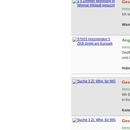
Ges
Immo
Ich 
Wis
Ang
Immo
Gepf
und 
Holz
Ges
Immo
Wir 
in Ko
Kons
Ges
Immo