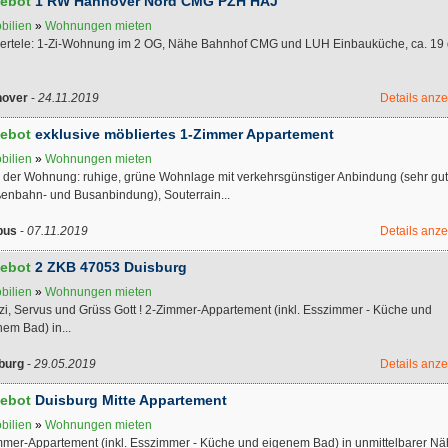
ebot
1 RW Hannover Nord CMG PZH HAJ
bilien
»
Wohnungen mieten
iertele: 1-Zi-Wohnung im 2 OG, Nähe Bahnhof CMG und LUH Einbauküche, ca. 19
over
-
24.11.2019
Details anz
ebot
exklusive möbliertes 1-Zimmer Appartement
bilien
»
Wohnungen mieten
 der Wohnung: ruhige, grüne Wohnlage mit verkehrsgünstiger Anbindung (sehr gu
ßenbahn- und Busanbindung), Souterrain...
bus
-
07.11.2019
Details anz
ebot
2 ZKB 47053 Duisburg
bilien
»
Wohnungen mieten
zi, Servus und Grüss Gott ! 2-Zimmer-Appartement (inkl. Esszimmer - Küche und
em Bad) in...
burg
-
29.05.2019
Details anz
ebot
Duisburg Mitte Appartement
bilien
»
Wohnungen mieten
mmer-Appartement (inkl. Esszimmer - Küche und eigenem Bad) in unmittelbarer N