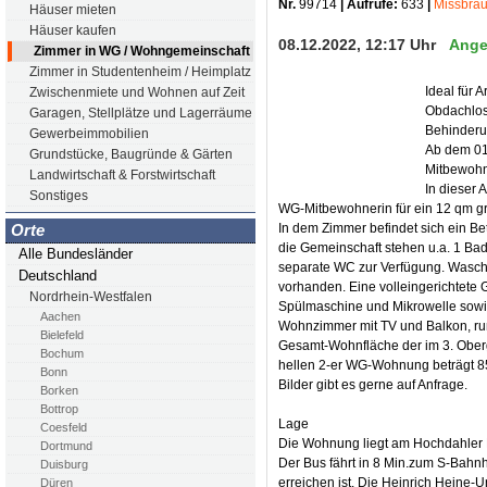
Nr.
99714
| Aufrufe:
633
|
Missbra
Häuser mieten
Häuser kaufen
08.12.2022, 12:17 Uhr
Ange
Zimmer in WG / Wohngemeinschaft
Zimmer in Studentenheim / Heimplatz
Ideal für 
Zwischenmiete und Wohnen auf Zeit
Obdachlos
Garagen, Stellplätze und Lagerräume
Behinderu
Gewerbeimmobilien
Ab dem 01
Grundstücke, Baugründe & Gärten
Mitbewohn
Landwirtschaft & Forstwirtschaft
In dieser 
Sonstiges
WG-Mitbewohnerin für ein 12 qm g
In dem Zimmer befindet sich ein Bet
Orte
die Gemeinschaft stehen u.a. 1 Bad,
Alle Bundesländer
separate WC zur Verfügung. Waschm
Deutschland
vorhanden. Eine volleingerichtete 
Nordrhein-Westfalen
Spülmaschine und Mikrowelle sow
Aachen
Wohnzimmer mit TV und Balkon, ru
Bielefeld
Gesamt-Wohnfläche der im 3. Oberg
Bochum
hellen 2-er WG-Wohnung beträgt 8
Bonn
Bilder gibt es gerne auf Anfrage.
Borken
Bottrop
Lage
Coesfeld
Die Wohnung liegt am Hochdahler Ma
Dortmund
Der Bus fährt in 8 Min.zum S-Bahnh
Duisburg
erreichen ist. Die Heinrich Heine-
Düren