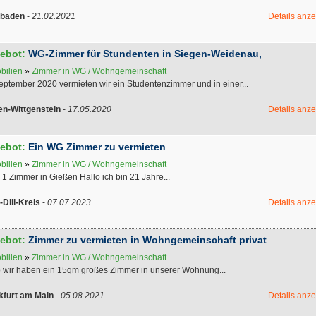
baden
-
21.02.2021
Details anz
ebot:
WG-Zimmer für Stundenten in Siegen-Weidenau,
bilien
»
Zimmer in WG / Wohngemeinschaft
eptember 2020 vermieten wir ein Studentenzimmer und in einer...
en-Wittgenstein
-
17.05.2020
Details anz
ebot:
Ein WG Zimmer zu vermieten
bilien
»
Zimmer in WG / Wohngemeinschaft
 1 Zimmer in Gießen Hallo ich bin 21 Jahre...
-Dill-Kreis
-
07.07.2023
Details anz
ebot:
Zimmer zu vermieten in Wohngemeinschaft privat
bilien
»
Zimmer in WG / Wohngemeinschaft
o wir haben ein 15qm großes Zimmer in unserer Wohnung...
kfurt am Main
-
05.08.2021
Details anz