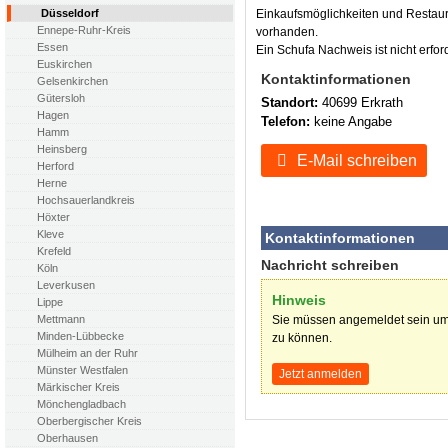
Einkaufsmöglichkeiten und Restaur
Düsseldorf
Ennepe-Ruhr-Kreis
vorhanden.
Essen
Ein Schufa Nachweis ist nicht erford
Euskirchen
Kontaktinformationen
Gelsenkirchen
Gütersloh
Standort:
40699 Erkrath
Hagen
Telefon:
keine Angabe
Hamm
Heinsberg
E-Mail schreiben
Herford
Herne
Hochsauerlandkreis
Höxter
Kleve
Kontaktinformationen
Krefeld
Nachricht schreiben
Köln
Leverkusen
Hinweis
Lippe
Sie müssen angemeldet sein um
Mettmann
Minden-Lübbecke
zu können.
Mülheim an der Ruhr
Münster Westfalen
Jetzt anmelden
Märkischer Kreis
Mönchengladbach
Oberbergischer Kreis
Oberhausen