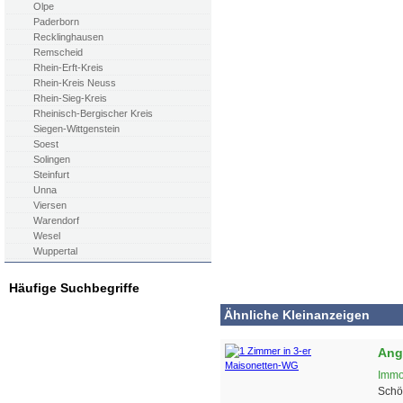
Olpe
Paderborn
Recklinghausen
Remscheid
Rhein-Erft-Kreis
Rhein-Kreis Neuss
Rhein-Sieg-Kreis
Rheinisch-Bergischer Kreis
Siegen-Wittgenstein
Soest
Solingen
Steinfurt
Unna
Viersen
Warendorf
Wesel
Wuppertal
Häufige Suchbegriffe
Ähnliche Kleinanzeigen
Ang
Immo
Schö