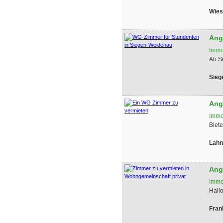
Wies
Ang
Immo
Ab S
Sieg
Ang
Immo
Biete
Lahn
Ang
Immo
Hall
Fran