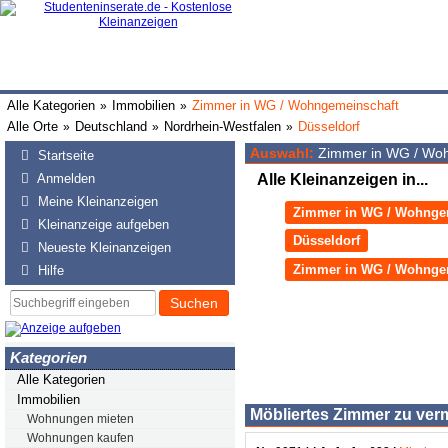
Alle Kategorien
Immobilien
Zimmer in WG / Wohngemeinschaft
»
»
Alle Orte
Deutschland
Nordrhein-Westfalen
Düsseldorf
»
»
»
Auswahl:
Zimmer in WG / Woh
Startseite
Anmelden
Alle Kleinanzeigen in...
Meine Kleinanzeigen
Zimmer in WG / Wohnge
Kleinanzeige aufgeben
Düsseldorf
Neueste Kleinanzeigen
Zimmer in WG / Wohngem
Hilfe
Suchen
Kategorien
Alle Kategorien
Immobilien
Möbliertes Zimmer zu ver
Wohnungen mieten
Wohnungen kaufen