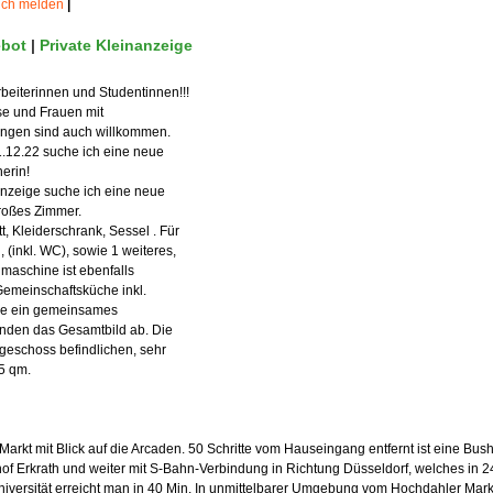
uch melden
|
bot
|
Private Kleinanzeige
Arbeiterinnen und Studentinnen!!!
e und Frauen mit
ngen sind auch willkommen.
.12.22 suche ich eine neue
erin!
Anzeige suche ich eine neue
roßes Zimmer.
t, Kleiderschrank, Sessel . Für
 (inkl. WC), sowie 1 weiteres,
aschine ist ebenfalls
Gemeinschaftsküche inkl.
ie ein gemeinsames
nden das Gesamtbild ab. Die
eschoss befindlichen, sehr
5 qm.
rkt mit Blick auf die Arcaden. 50 Schritte vom Hauseingang entfernt ist eine Busha
of Erkrath und weiter mit S-Bahn-Verbindung in Richtung Düsseldorf, welches in 2
Universität erreicht man in 40 Min. In unmittelbarer Umgebung vom Hochdahler Markt