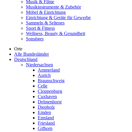
Musik & Filme
Musikinstrumente & Zubehör
Möbel & Einrichtung
Einrichtung & Geräte für Gewerbe
Sammeln & Seltenes
Sport & Fitness
Wellness, Beauty & Gesundheit
Sonstiges
Orte
Alle Bundesländer
Deutschland
Niedersachsen
Ammerland
Aurich
Braunschweig
Celle
Cloppenburg
Cuxhaven
Delmenhorst
Diepholz
Emden
Emsland
Friesland
Gifhorn