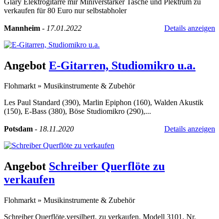
Glary Elektrogitarre mir Miniverstärker Tasche und Plektrum zu
verkaufen für 80 Euro nur selbstabholer
Mannheim
-
17.01.2022
Details anzeigen
Angebot
E-Gitarren, Studiomikro u.a.
Flohmarkt
»
Musikinstrumente & Zubehör
Les Paul Standard (390), Marlin Epiphon (160), Walden Akustik
(150), E-Bass (380), Böse Studiomikro (290),...
Potsdam
-
18.11.2020
Details anzeigen
Angebot
Schreiber Querflöte zu
verkaufen
Flohmarkt
»
Musikinstrumente & Zubehör
Schreiber Querflöte,versilbert, zu verkaufen. Modell 3101, Nr.