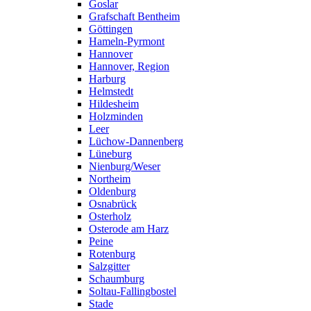
Goslar
Grafschaft Bentheim
Göttingen
Hameln-Pyrmont
Hannover
Hannover, Region
Harburg
Helmstedt
Hildesheim
Holzminden
Leer
Lüchow-Dannenberg
Lüneburg
Nienburg/Weser
Northeim
Oldenburg
Osnabrück
Osterholz
Osterode am Harz
Peine
Rotenburg
Salzgitter
Schaumburg
Soltau-Fallingbostel
Stade