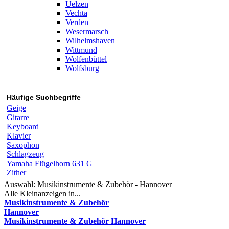
Uelzen
Vechta
Verden
Wesermarsch
Wilhelmshaven
Wittmund
Wolfenbüttel
Wolfsburg
Häufige Suchbegriffe
Geige
Gitarre
Keyboard
Klavier
Saxophon
Schlagzeug
Yamaha Flügelhorn 631 G
Zither
Auswahl:
Musikinstrumente & Zubehör - Hannover
Alle Kleinanzeigen in...
Musikinstrumente & Zubehör
Hannover
Musikinstrumente & Zubehör Hannover