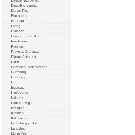
Dillingen a.d.Donau
Dingolfing-Landau
Donau-Ries
Ebersberg
Eichstätt
Erding
Erlangen
Erlangen-Höchstadt
Forchheim
Freising
Freyung-Grafenau
Fürstenfeldbruck
Fürth
Garmisch-Partenkirchen
Günzburg
Haßberge
Hof
Ingolstadt
Kaufbeuren
Kelheim
Kempten Allgäu
Kitzingen
Kronach
Kulmbach
Landsberg am Lech
Landshut
Lichtenfels