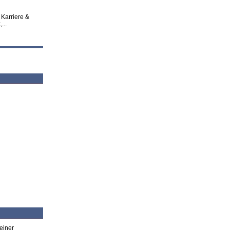
 Karriere &
...
einer