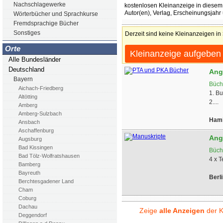
Nachschlagewerke
kostenlosen Kleinanzeige in diesem 
Autor(en), Verlag, Erscheinungsjahr
Wörterbücher und Sprachkurse
Fremdsprachige Bücher
Sonstiges
Derzeit sind keine Kleinanzeigen in
Orte
Kleinanzeige aufgeben
Alle Bundesländer
Deutschland
Ang
Bayern
Büch
Aichach-Friedberg
1. Bu
Altötting
2....
Amberg
Amberg-Sulzbach
Ham
Ansbach
Aschaffenburg
Ang
Augsburg
Bad Kissingen
Büch
Bad Tölz-Wolfratshausen
4 x T
Bamberg
Bayreuth
Berli
Berchtesgadener Land
Cham
Coburg
Dachau
Zeige
alle Anzeigen
der K
Deggendorf