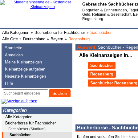
Gebrauchte Sachbücher z
Biografien & Erinnerungen, Tagebü
Geld, Religion & Gesellschaft, Eso
Regensburg
Alle Kategorien
Bücherbörse für Fachbücher
Sachbücher
»
»
Alle Orte
Deutschland
Bayern
Regensburg
»
»
»
Auswahl:
Sachbücher - Rege
Startseite
Anmelden
Alle Kleinanzeigen in...
Meine Kleinanzeigen
Sachbücher
Kleinanzeige aufgeben
Regensburg
Neueste Kleinanzeigen
Sachbücher Regensburg
Hilfe
Suchen
Kategorien
Alle Kategorien
Bücherbörse für Fachbücher
Bücherbörse - Sachbüche
Fachbücher (Studium)
Sachbücher
Kaufen und verkaufen Sie hier kost