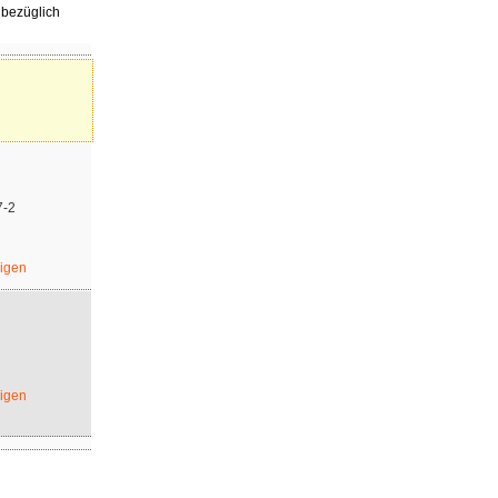
 bezüglich
7-2
eigen
eigen