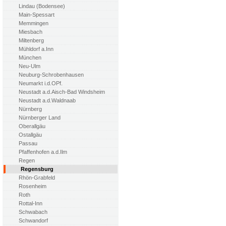
Lindau (Bodensee)
Main-Spessart
Memmingen
Miesbach
Miltenberg
Mühldorf a.Inn
München
Neu-Ulm
Neuburg-Schrobenhausen
Neumarkt i.d.OPf.
Neustadt a.d.Aisch-Bad Windsheim
Neustadt a.d.Waldnaab
Nürnberg
Nürnberger Land
Oberallgäu
Ostallgäu
Passau
Pfaffenhofen a.d.Ilm
Regen
Regensburg
Rhön-Grabfeld
Rosenheim
Roth
Rottal-Inn
Schwabach
Schwandorf