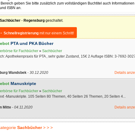
Bereich geben Sie bitte zusätzlich zum vollständigen Buchtitel auch Informationen
 und ISBN an.
Sachbücher
-
Regensburg
geschaltet.
 -
Schnellregistrierung
mit nur einem Schritt!
ebot
PTA und PKA Bücher
erbörse für Fachbücher
»
Sachbücher
ch: Apothekenpraxis für PTA , sehr guter Zustand, 15€ 2 Auflage ISBN: 3-7692-302
burg Wandsbek
-
30.12.2020
Details anz
ebot
Manuskripte
erbörse für Fachbücher
»
Sachbücher
ext -Manuskripte. 105 Seiten 80 Themen, 40 Seiten 26 Themen, 20 Seiten 4...
n Mitte
-
04.11.2020
Details anz
ategorie
Sachbücher
> > >