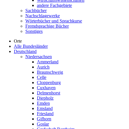
Wirtschaftswissenschaften
andere Fachgebiete
Sachbücher
Nachschlagewerke
Wörterbücher und Sprachkurse
Fremdsprachige Bücher
Sonstiges
Orte
Alle Bundesländer
Deutschland
Niedersachsen
Ammerland
Aurich
Braunschweig
Celle
Cloppenburg
Cuxhaven
Delmenhorst
Diepholz
Emden
Emsland
Friesland
Gifhorn
Goslar