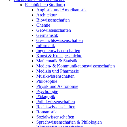
Fachbücher (Studium)
Anglistik und Amerikanistik
Architektur
Biowissenschaften
Chemie
Geowissenschaften
Germanistik
Geschichtswissenschaften
Informatik
Ingenieurwissenschaften
Kunst & Kunstgeschichte
Mathematik & Statistik
Medien- & Kommunikationswissenschaften
Medizin und Pharmazie
Musikwissenschaften
Philosophie
Physik und Astronomie
Psychologie
Pädagogik
Politikwissenschaften
Rechtswissenschaften
Romanistik
Sozialwissenschaften
Sprachwissenschaften & Philologien