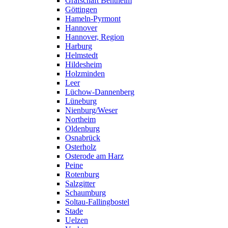
Grafschaft Bentheim
Göttingen
Hameln-Pyrmont
Hannover
Hannover, Region
Harburg
Helmstedt
Hildesheim
Holzminden
Leer
Lüchow-Dannenberg
Lüneburg
Nienburg/Weser
Northeim
Oldenburg
Osnabrück
Osterholz
Osterode am Harz
Peine
Rotenburg
Salzgitter
Schaumburg
Soltau-Fallingbostel
Stade
Uelzen