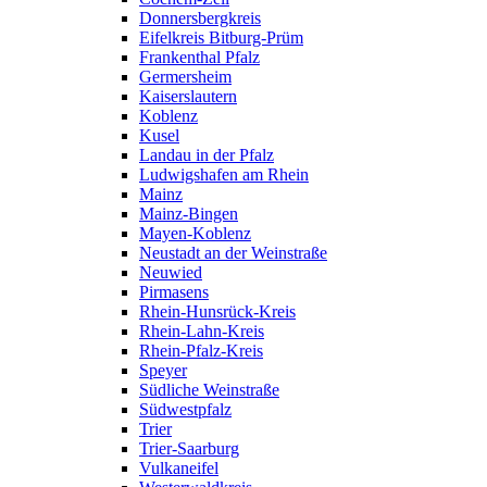
Donnersbergkreis
Eifelkreis Bitburg-Prüm
Frankenthal Pfalz
Germersheim
Kaiserslautern
Koblenz
Kusel
Landau in der Pfalz
Ludwigshafen am Rhein
Mainz
Mainz-Bingen
Mayen-Koblenz
Neustadt an der Weinstraße
Neuwied
Pirmasens
Rhein-Hunsrück-Kreis
Rhein-Lahn-Kreis
Rhein-Pfalz-Kreis
Speyer
Südliche Weinstraße
Südwestpfalz
Trier
Trier-Saarburg
Vulkaneifel