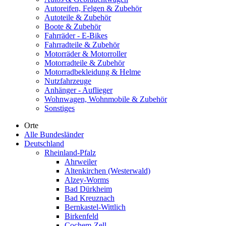
Autoreifen, Felgen & Zubehör
Autoteile & Zubehör
Boote & Zubehör
Fahrräder - E-Bikes
Fahrradteile & Zubehör
Motorräder & Motorroller
Motorradteile & Zubehör
Motorradbekleidung & Helme
Nutzfahrzeuge
Anhänger - Auflieger
Wohnwagen, Wohnmobile & Zubehör
Sonstiges
Orte
Alle Bundesländer
Deutschland
Rheinland-Pfalz
Ahrweiler
Altenkirchen (Westerwald)
Alzey-Worms
Bad Dürkheim
Bad Kreuznach
Bernkastel-Wittlich
Birkenfeld
Cochem-Zell