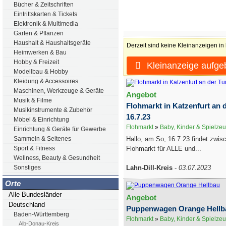
Bücher & Zeitschriften
Eintrittskarten & Tickets
Elektronik & Multimedia
Garten & Pflanzen
Haushalt & Haushaltsgeräte
Derzeit sind keine Kleinanzeigen in
Heimwerken & Bau
Hobby & Freizeit
Kleinanzeige aufge
Modellbau & Hobby
Kleidung & Accessoires
Maschinen, Werkzeuge & Geräte
Angebot
Musik & Filme
Flohmarkt in Katzenfurt an 
Musikinstrumente & Zubehör
16.7.23
Möbel & Einrichtung
Flohmarkt
»
Baby, Kinder & Spielze
Einrichtung & Geräte für Gewerbe
Hallo, am So, 16.7.23 findet zwisc
Sammeln & Seltenes
Flohmarkt für ALLE und...
Sport & Fitness
Wellness, Beauty & Gesundheit
Lahn-Dill-Kreis
-
03.07.2023
Sonstiges
Orte
Alle Bundesländer
Angebot
Deutschland
Puppenwagen Orange Hellb
Baden-Württemberg
Flohmarkt
»
Baby, Kinder & Spielze
Alb-Donau-Kreis