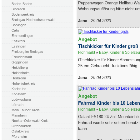
Puppenwagen Orange Hellbau Was 
Baden-Baden
Wohnungsauflösung bitte nicht unt
Biberach
Bodenseekreis
Breisgau-Hochschwarzwald
Jena
-
29.04.2023
Böblingen
Calw
Emmendingen
Angebot
Enzkreis
Tischkicker für Kinder groß
Esslingen
Freiburg im Breisgau
Flohmarkt
»
Baby, Kinder & Spielze
Freudenstadt
iTischkicker für Kinder Abmessun
Göppingen
25 cm Gebraucht, funktionsfähig..
Heidelberg
Heidenheim
Jena
-
29.04.2023
Heilbronn
Hohenlohekreis
Karlsruhe
Konstanz
Angebot
Ludwigsburg
Fahrrad Kinder bis 10 Leben
Lörrach
Flohmarkt
»
Baby, Kinder & Spielze
Main-Tauber-Kreis
Mannheim
Galant FS180 24 Zoll Mountainbi
Neckar-Odenwald-Kreis
Fahrrad wurde sehr selten benutzt
Ortenaukreis
kann...
Ostalbkreis
Pforzheim