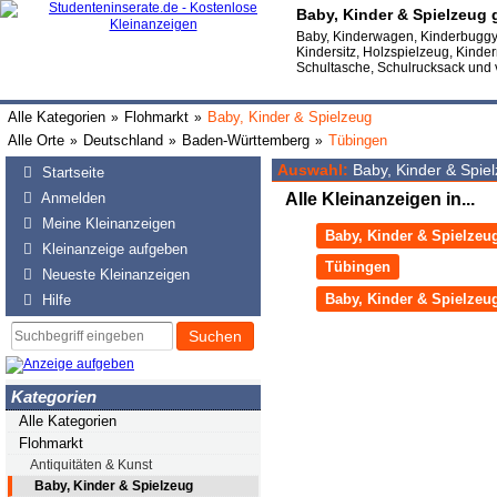
Baby, Kinder & Spielzeug
Baby, Kinderwagen, Kinderbuggy,
Kindersitz, Holzspielzeug, Kinde
Schultasche, Schulrucksack und 
Alle Kategorien
Flohmarkt
Baby, Kinder & Spielzeug
»
»
Alle Orte
Deutschland
Baden-Württemberg
Tübingen
»
»
»
Auswahl:
Baby, Kinder & Spie
Startseite
Anmelden
Alle Kleinanzeigen in...
Meine Kleinanzeigen
Baby, Kinder & Spielzeu
Kleinanzeige aufgeben
Tübingen
Neueste Kleinanzeigen
Baby, Kinder & Spielzeu
Hilfe
Suchen
Kategorien
Alle Kategorien
Flohmarkt
Antiquitäten & Kunst
Baby, Kinder & Spielzeug