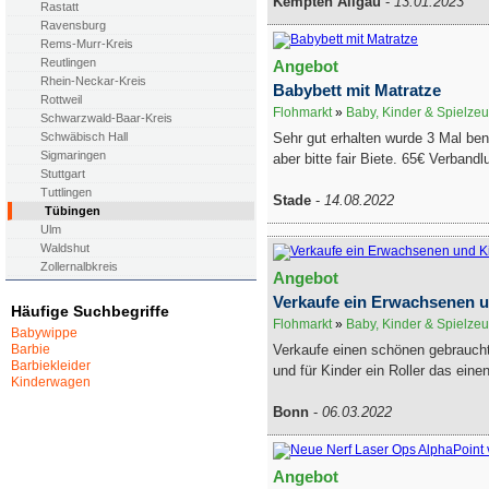
Kempten Allgäu
-
13.01.2023
Rastatt
Ravensburg
Rems-Murr-Kreis
Reutlingen
Angebot
Rhein-Neckar-Kreis
Babybett mit Matratze
Rottweil
Flohmarkt
»
Baby, Kinder & Spielze
Schwarzwald-Baar-Kreis
Sehr gut erhalten wurde 3 Mal ben
Schwäbisch Hall
Sigmaringen
aber bitte fair Biete. 65€ Verbandl
Stuttgart
Tuttlingen
Stade
-
14.08.2022
Tübingen
Ulm
Waldshut
Zollernalbkreis
Angebot
Verkaufe ein Erwachsenen un
Häufige Suchbegriffe
Flohmarkt
»
Baby, Kinder & Spielze
Babywippe
Verkaufe einen schönen gebrauc
Barbie
Barbiekleider
und für Kinder ein Roller das eine
Kinderwagen
Bonn
-
06.03.2022
Angebot