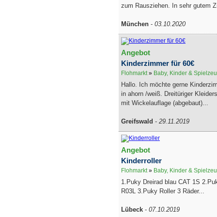
zum Rausziehen. In sehr gutem Zu
München
-
03.10.2020
Angebot
Kinderzimmer für 60€
Flohmarkt
»
Baby, Kinder & Spielze
Hallo. Ich möchte gerne Kinderz
in ahorn /weiß. Dreitüriger Kleid
mit Wickelauflage (abgebaut)...
Greifswald
-
29.11.2019
Angebot
Kinderroller
Flohmarkt
»
Baby, Kinder & Spielze
1.Puky Dreirad blau CAT 1S 2.Puky
R03L 3.Puky Roller 3 Räder...
Lübeck
-
07.10.2019