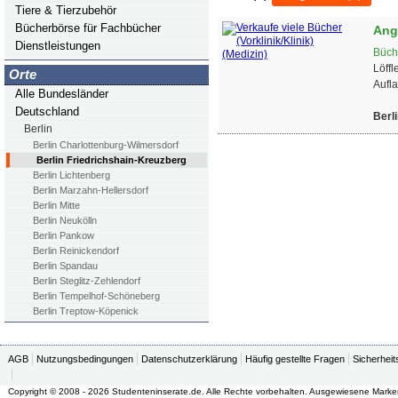
Tiere & Tierzubehör
Bücherbörse für Fachbücher
Ang
Dienstleistungen
Büch
Löffl
Orte
Aufla
Alle Bundesländer
Deutschland
Berl
Berlin
Berlin Charlottenburg-Wilmersdorf
Berlin Friedrichshain-Kreuzberg
Berlin Lichtenberg
Berlin Marzahn-Hellersdorf
Berlin Mitte
Berlin Neukölln
Berlin Pankow
Berlin Reinickendorf
Berlin Spandau
Berlin Steglitz-Zehlendorf
Berlin Tempelhof-Schöneberg
Berlin Treptow-Köpenick
AGB
Nutzungsbedingungen
Datenschutzerklärung
Häufig gestellte Fragen
Sicherheit
Copyright © 2008 - 2026 Studenteninserate.de. Alle Rechte vorbehalten. Ausgewiesene Marke