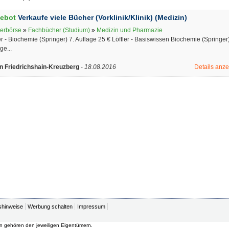
ebot
Verkaufe viele Bücher (Vorklinik/Klinik) (Medizin)
erbörse
»
Fachbücher (Studium)
»
Medizin und Pharmazie
er - Biochemie (Springer) 7. Auflage 25 € Löffler - Basiswissen Biochemie (Springer)
ge...
in Friedrichshain-Kreuzberg
-
18.08.2016
Details anz
shinweise
Werbung schalten
Impressum
n gehören den jeweiligen Eigentümern.