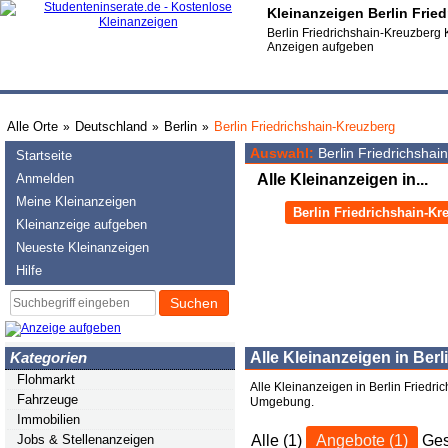
Kleinanzeigen Berlin Fried
Berlin Friedrichshain-Kreuzberg 
Anzeigen aufgeben
Alle Orte
Deutschland
Berlin
Berlin Friedrichshain-Kreuzberg
»
»
»
Auswahl:
Berlin Friedrichshai
Startseite
Anmelden
Alle Kleinanzeigen in...
Meine Kleinanzeigen
Berlin Friedrichshain-Kr
Kleinanzeige aufgeben
Neueste Kleinanzeigen
Hilfe
Suchen
Kategorien
Alle Kleinanzeigen in Ber
Flohmarkt
Alle Kleinanzeigen in Berlin Friedri
Fahrzeuge
Umgebung.
Immobilien
Alle (1)
Angebote (1)
Ges
Jobs & Stellenanzeigen