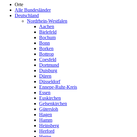
Orte
Alle Bundesländer
Deutschland
Nordrhein-Westfalen
Aachen
Bielefeld
Bochum
Bonn
Borken
Bottrop
Coesfeld
Dortmund
Duisburg
Düren
Düsseldorf
Ennepe-Ruhr-Kreis
Essen
Euskirchen
Gelsenkirchen
Gütersloh
Hagen
Hamm
Heinsberg
Herford
Herne