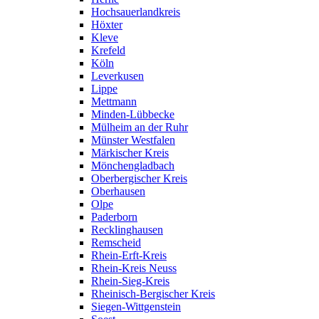
Hochsauerlandkreis
Höxter
Kleve
Krefeld
Köln
Leverkusen
Lippe
Mettmann
Minden-Lübbecke
Mülheim an der Ruhr
Münster Westfalen
Märkischer Kreis
Mönchengladbach
Oberbergischer Kreis
Oberhausen
Olpe
Paderborn
Recklinghausen
Remscheid
Rhein-Erft-Kreis
Rhein-Kreis Neuss
Rhein-Sieg-Kreis
Rheinisch-Bergischer Kreis
Siegen-Wittgenstein