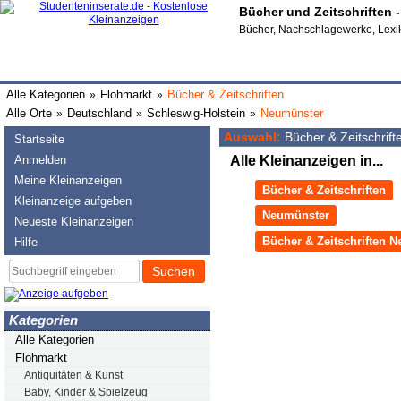
Bücher und Zeitschriften
Bücher, Nachschlagewerke, Lexik
Alle Kategorien
Flohmarkt
Bücher & Zeitschriften
»
»
Alle Orte
Deutschland
Schleswig-Holstein
Neumünster
»
»
»
Auswahl:
Bücher & Zeitschrif
Startseite
Anmelden
Alle Kleinanzeigen in...
Meine Kleinanzeigen
Bücher & Zeitschriften
Kleinanzeige aufgeben
Neumünster
Neueste Kleinanzeigen
Bücher & Zeitschriften 
Hilfe
Suchen
Kategorien
Alle Kategorien
Flohmarkt
Antiquitäten & Kunst
Baby, Kinder & Spielzeug