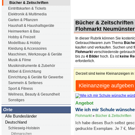
Bücher & Zeitschriften
Eintrittskarten & Tickets
Elektronik & Multimedia
Garten & Pflanzen
Bücher & Zeitschriften 
Haushalt & Haushaltsgeräte
Flohmarkt Neumünster
Heimwerken & Bau
Hobby & Freizeit
In dieser Rubrik können Sie kostenlo
Gebrauchtwaren zum Thema
Bücher
Modellbau & Hobby
kaufen und verkaufen. Suchen und f
Kleidung & Accessoires
Flohmarkt
verschiedenste gebrauch
Maschinen, Werkzeuge & Geräte
bis zu
4 Bilder
hoch. Es ist
keine Re
Musik & Filme
erforderlich.
Musikinstrumente & Zubehör
Möbel & Einrichtung
Derzeit sind keine Kleinanzeigen in
Einrichtung & Geräte für Gewerbe
Sammeln & Seltenes
Kleinanzeige aufgeben
Sport & Fitness
Wellness, Beauty & Gesundheit
Sonstiges
Angebot
Wie ich mir Schule wünsche 
Orte
Flohmarkt
»
Bücher & Zeitschriften
Alle Bundesländer
Deutschland
Ich habe dieses Buch selbst gesc
Schleswig-Holstein
gedruckte Exemplare. Je 7 €, Me
Dithmarschen