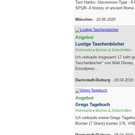
Tom Hanks: Uncommon Type - 8 
SPQR- A history of ancient Rome.
München
-
10.06.2020
Angebot
Lustige Taschenbücher
Flohmarkt
»
Bücher & Zeitschriften
Ich verkaufe insgesamt 17 sehr gu
Taschenbücher" von Walt Disney.
Einzelpreis:...
Darmstadt-Dieburg
-
18.04.2019
Angebot
Gregs Tagebuch
Flohmarkt
»
Bücher & Zeitschriften
Ich verkaufe meine Gregs Tagebüc
Bücher (7 Stück) kosten 17€, VHB.
Darmstadt-Dieburg
-
18.04.2019