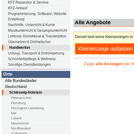
KFZ Reparatur & Service
KFZ-Ankauf
Programmierung, Software, Website
Erstellung
Alle Angebote
Nachhilfe, Unterricht & Kurse
Musikunterricht & Gesangsunterricht
Lektorat, Korrektorat & Transkription
Derzeit sind keine Kleinanzeigen in
Übersetzer & Dolmetscher
Handwerker
Kleinanzeige aufgeben
Umzug, Transport & Entrümpelung
Schönheitspflege & Wellness
Zeige
alle Anzeigen
der K
Sonstige Dienstleistungen
Orte
Alle Bundesländer
Deutschland
Schleswig-Holstein
Dithmarschen
Flensburg
Herzogtum Lauenburg
Kiel
Lübeck
Neumünster
Nordfriesland
Ostholstein