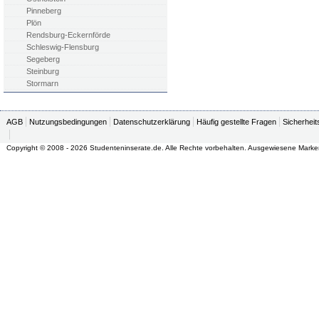
Pinneberg
Plön
Rendsburg-Eckernförde
Schleswig-Flensburg
Segeberg
Steinburg
Stormarn
AGB
Nutzungsbedingungen
Datenschutzerklärung
Häufig gestellte Fragen
Sicherheit
Copyright © 2008 - 2026 Studenteninserate.de. Alle Rechte vorbehalten. Ausgewiesene Marke