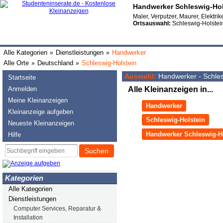
Handwerker Schleswig-Hol
Maler, Verputzer, Maurer, Elektrike
Ortsauswahl:
Schleswig-Holstei
Alle Kategorien
Dienstleistungen
Handwerker
»
»
Alle Orte
Deutschland
Schleswig-Holstein
»
»
Auswahl:
Handwerker - Schles
Startseite
Anmelden
Alle Kleinanzeigen in...
Meine Kleinanzeigen
Handwerker
Kleinanzeige aufgeben
Schleswig-Holstein
Neueste Kleinanzeigen
Handwerker Schleswig-H
Hilfe
Suchen
Kategorien
Alle Kategorien
Dienstleistungen
Computer Services, Reparatur &
Installation