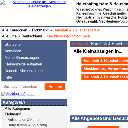
Haushaltsgeräte & Hausha
Wäschetrockner, Waschmaschine, 
Kaffeemaschine, Geschirrspüler, 
Heimtextilien, Bettwäsche, Polst
Ortsauswahl:
Mecklenburg-Vor
Alle Kategorien
Flohmarkt
Haushalt & Haushaltsgeräte
»
»
Alle Orte
Deutschland
Mecklenburg-Vorpommern
»
»
Auswahl:
Haushalt & Haushal
Startseite
Anmelden
Alle Kleinanzeigen in...
Meine Kleinanzeigen
Haushalt & Haushaltsger
Kleinanzeige aufgeben
Mecklenburg-Vorpomme
Neueste Kleinanzeigen
Haushalt & Haushaltsge
Hilfe
Suchen
Kategorien
Alle Kategorien
Flohmarkt
Alle Angebote und Gesuc
Antiquitäten & Kunst
Baby, Kinder & Spielzeug