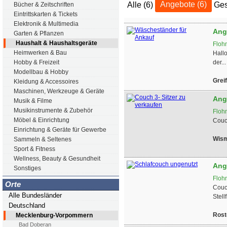
Alle (6)
Angebote (6)
Ges
Bücher & Zeitschriften
Eintrittskarten & Tickets
Elektronik & Multimedia
Ang
Garten & Pflanzen
Haushalt & Haushaltsgeräte
Floh
Heimwerken & Bau
Hall
Hobby & Freizeit
der...
Modellbau & Hobby
Grei
Kleidung & Accessoires
Maschinen, Werkzeuge & Geräte
Ang
Musik & Filme
Musikinstrumente & Zubehör
Floh
Möbel & Einrichtung
Couch
Einrichtung & Geräte für Gewerbe
Wis
Sammeln & Seltenes
Sport & Fitness
Wellness, Beauty & Gesundheit
Ang
Sonstiges
Floh
Orte
Couc
Alle Bundesländer
Stell
Deutschland
Rost
Mecklenburg-Vorpommern
Bad Doberan