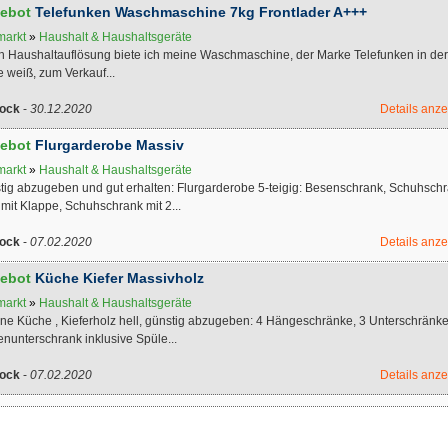
ebot
Telefunken Waschmaschine 7kg Frontlader A+++
markt
»
Haushalt & Haushaltsgeräte
h Haushaltauflösung biete ich meine Waschmaschine, der Marke Telefunken in der
 weiß, zum Verkauf...
ock
-
30.12.2020
Details anz
ebot
Flurgarderobe Massiv
markt
»
Haushalt & Haushaltsgeräte
tig abzugeben und gut erhalten: Flurgarderobe 5-teigig: Besenschrank, Schuhsch
 mit Klappe, Schuhschrank mit 2...
ock
-
07.02.2020
Details anz
ebot
Küche Kiefer Massivholz
markt
»
Haushalt & Haushaltsgeräte
ne Küche , Kieferholz hell, günstig abzugeben: 4 Hängeschränke, 3 Unterschränke
nunterschrank inklusive Spüle...
ock
-
07.02.2020
Details anz