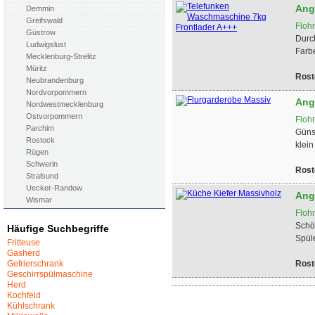
Ang
Demmin
Greifswald
Floh
Güstrow
Durc
Ludwigslust
Farbe
Mecklenburg-Strelitz
Müritz
Rost
Neubrandenburg
Nordvorpommern
Ang
Nordwestmecklenburg
Ostvorpommern
Floh
Parchim
Güns
Rostock
klein
Rügen
Schwerin
Rost
Stralsund
Uecker-Randow
Ang
Wismar
Floh
Schö
Häufige Suchbegriffe
Spüle
Fritteuse
Gasherd
Gefrierschrank
Rost
Geschirrspülmaschine
Herd
Kochfeld
Kühlschrank