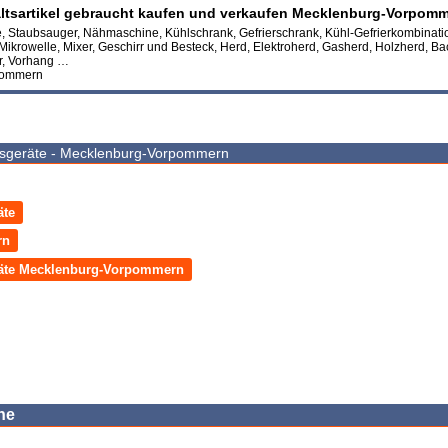
ltsartikel gebraucht kaufen und verkaufen Mecklenburg-Vorpom
Staubsauger, Nähmaschine, Kühlschrank, Gefrierschrank, Kühl-Gefrierkombinati
Mikrowelle, Mixer, Geschirr und Besteck, Herd, Elektroherd, Gasherd, Holzherd, Ba
er, Vorhang …
pommern
tsgeräte - Mecklenburg-Vorpommern
äte
rn
räte Mecklenburg-Vorpommern
he