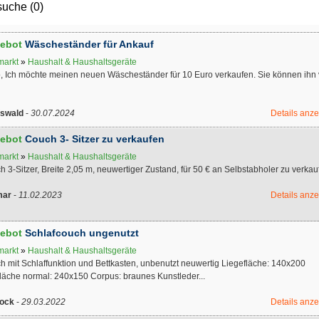
uche (0)
ebot
Wäscheständer für Ankauf
markt
»
Haushalt & Haushaltsgeräte
o, Ich möchte meinen neuen Wäscheständer für 10 Euro verkaufen. Sie können ihn
fswald
-
30.07.2024
Details anz
ebot
Couch 3- Sitzer zu verkaufen
markt
»
Haushalt & Haushaltsgeräte
 3-Sitzer, Breite 2,05 m, neuwertiger Zustand, für 50 € an Selbstabholer zu verkau
mar
-
11.02.2023
Details anz
ebot
Schlafcouch ungenutzt
markt
»
Haushalt & Haushaltsgeräte
h mit Schlaffunktion und Bettkasten, unbenutzt neuwertig Liegefläche: 140x200
fläche normal: 240x150 Corpus: braunes Kunstleder...
ock
-
29.03.2022
Details anz