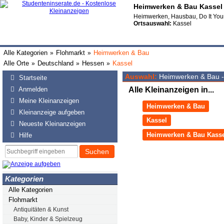
Heimwerken & Bau Kassel 
Heimwerken, Hausbau, Do It Your
Ortsauswahl:
Kassel
Alle Kategorien
Flohmarkt
Heimwerken & Bau
»
»
Alle Orte
Deutschland
Hessen
Kassel
»
»
»
Auswahl:
Heimwerken & Bau -
Startseite
Anmelden
Alle Kleinanzeigen in...
Meine Kleinanzeigen
Heimwerken & Bau
Kleinanzeige aufgeben
Kassel
Neueste Kleinanzeigen
Heimwerken & Bau Kasse
Hilfe
Suchen
Kategorien
Alle Kategorien
Flohmarkt
Antiquitäten & Kunst
Baby, Kinder & Spielzeug