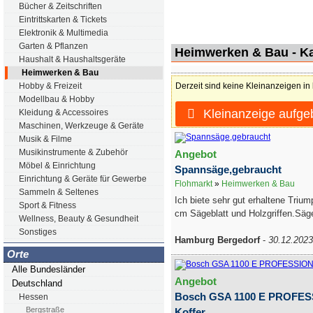
Bücher & Zeitschriften
Eintrittskarten & Tickets
Elektronik & Multimedia
Garten & Pflanzen
Heimwerken & Bau - K
Haushalt & Haushaltsgeräte
Heimwerken & Bau
Derzeit sind keine Kleinanzeigen in
Hobby & Freizeit
Modellbau & Hobby
Kleinanzeige aufge
Kleidung & Accessoires
Maschinen, Werkzeuge & Geräte
Musik & Filme
Musikinstrumente & Zubehör
Angebot
Möbel & Einrichtung
Spannsäge,gebraucht
Einrichtung & Geräte für Gewerbe
Flohmarkt
»
Heimwerken & Bau
Sammeln & Seltenes
Ich biete sehr gut erhaltene Triu
Sport & Fitness
cm Sägeblatt und Holzgriffen.Sägeb
Wellness, Beauty & Gesundheit
Sonstiges
Hamburg Bergedorf
-
30.12.2023
Orte
Alle Bundesländer
Angebot
Deutschland
Bosch GSA 1100 E PROFES
Hessen
Bergstraße
Koffer