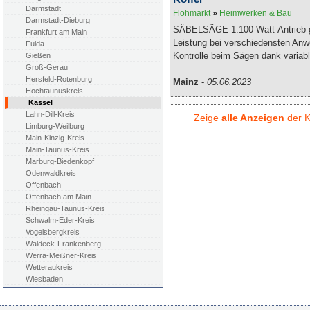
Darmstadt
Flohmarkt
»
Heimwerken & Bau
Darmstadt-Dieburg
SÄBELSÄGE 1.100-Watt-Antrieb g
Frankfurt am Main
Leistung bei verschiedensten An
Fulda
Kontrolle beim Sägen dank variabl
Gießen
Groß-Gerau
Hersfeld-Rotenburg
Mainz
-
05.06.2023
Hochtaunuskreis
Kassel
Lahn-Dill-Kreis
Zeige
alle Anzeigen
der K
Limburg-Weilburg
Main-Kinzig-Kreis
Main-Taunus-Kreis
Marburg-Biedenkopf
Odenwaldkreis
Offenbach
Offenbach am Main
Rheingau-Taunus-Kreis
Schwalm-Eder-Kreis
Vogelsbergkreis
Waldeck-Frankenberg
Werra-Meißner-Kreis
Wetteraukreis
Wiesbaden