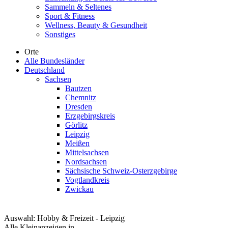
Sammeln & Seltenes
Sport & Fitness
Wellness, Beauty & Gesundheit
Sonstiges
Orte
Alle Bundesländer
Deutschland
Sachsen
Bautzen
Chemnitz
Dresden
Erzgebirgskreis
Görlitz
Leipzig
Meißen
Mittelsachsen
Nordsachsen
Sächsische Schweiz-Osterzgebirge
Vogtlandkreis
Zwickau
Auswahl:
Hobby & Freizeit - Leipzig
Alle Kleinanzeigen in...