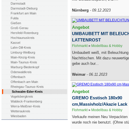
Darmstadt
Darmstadt-Dieburg
Nürnberg
-
09.12.2023
Frankfurt am Main
Fulda
Gießen
Angebot
Groß-Gerau
UMBAUBETT MIT BELEUCH
Hersfeld-Rotenburg
Hochtaunuskreis
LATTENROST
Kassel
Flohmarkt
»
Modellbau & Hobby
Lahn-Dill-Kreis
Umbaubett weiß, mit Beleuchtung 
Limburg-Weilburg
Main-Kinzig-Kreis
Nachttischen. Mit dazu neuwertige
Main-Taunus-Kreis
gebe auch bur...
Marburg-Biedenkopf
Odenwaldkreis
Weimar
-
06.11.2023
Offenbach
Offenbach am Main
Rheingau-Taunus-Kreis
Angebot
Schwalm-Eder-Kreis
Vogelsbergkreis
GREMO Esstisch 180x90
Waldeck-Frankenberg
cm,Massivholz/Akazie Lack
Werra-Meißner-Kreis
Flohmarkt
»
Modellbau & Hobby
Wetteraukreis
Wiesbaden
Verkaufe meinen Neu Verpackten 
wurde noch nie benutzt. (Ohne st