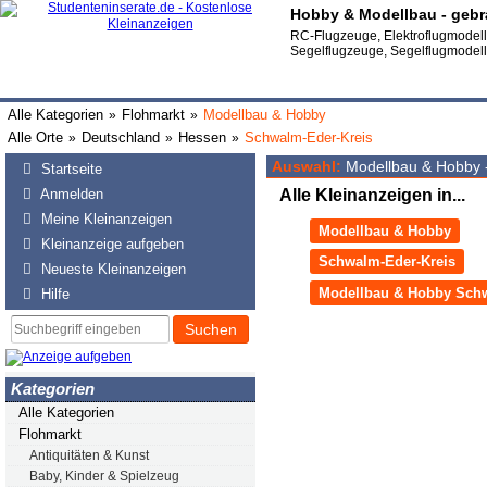
Hobby & Modellbau - gebr
RC-Flugzeuge, Elektroflugmodell,
Segelflugzeuge, Segelflugmodel
Alle Kategorien
Flohmarkt
Modellbau & Hobby
»
»
Alle Orte
Deutschland
Hessen
Schwalm-Eder-Kreis
»
»
»
Auswahl:
Modellbau & Hobby 
Startseite
Anmelden
Alle Kleinanzeigen in...
Meine Kleinanzeigen
Modellbau & Hobby
Kleinanzeige aufgeben
Schwalm-Eder-Kreis
Neueste Kleinanzeigen
Modellbau & Hobby Schw
Hilfe
Suchen
Kategorien
Alle Kategorien
Flohmarkt
Antiquitäten & Kunst
Baby, Kinder & Spielzeug