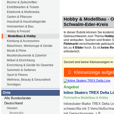
Bücher & Zeitschriften
Eintrittskarten & Tickets
Elektronik & Multimedia
Garten & Pflanzen
Hobby & Modellbau - O
Haushalt & Haushaltsgeräte
Schwalm-Eder-Kreis
Heimwerken & Bau
Hobby & Freizeit
In dieser Rubrik können Sie kostenlo
Gebrauchtwaren zum Thema
Hobby
Modellbau & Hobby
und verkaufen. Suchen und finden S
Kleidung & Accessoires
Flohmarkt
verschiedenste gebrauch
Maschinen, Werkzeuge & Geräte
bis zu
4 Bilder
hoch. Es ist
keine Re
Musik & Filme
erforderlich.
Musikinstrumente & Zubehör
Möbel & Einrichtung
Derzeit sind keine Kleinanzeigen in
Einrichtung & Geräte für Gewerbe
Sammeln & Seltenes
Kleinanzeige aufge
Sport & Fitness
Wellness, Beauty & Gesundheit
Sonstiges
Angebot
Inline Skaters TREX Delta L
Orte
Flohmarkt
»
Modellbau & Hobby
Alle Bundesländer
Deutschland
Inlineskater Marke TREX Delta Li
Hessen
schwarz/lila mit 3 Verschlußschnal
Bergstraße
mit Gerauchsspuren, z.B....