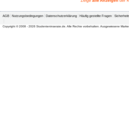
Zeige
alle Anzeigen
der K
AGB
Nutzungsbedingungen
Datenschutzerklärung
Häufig gestellte Fragen
Sicherheit
Copyright © 2008 - 2026 Studenteninserate.de. Alle Rechte vorbehalten. Ausgewiesene Marke