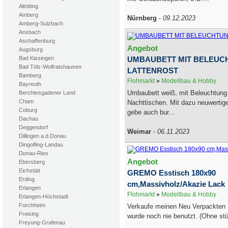
Altötting
Amberg
Nürnberg
-
09.12.2023
Amberg-Sulzbach
Ansbach
Aschaffenburg
Angebot
Augsburg
UMBAUBETT MIT BELEUCH
Bad Kissingen
Bad Tölz-Wolfratshausen
LATTENROST
Bamberg
Flohmarkt
»
Modellbau & Hobby
Bayreuth
Umbaubett weiß, mit Beleuchtung 
Berchtesgadener Land
Cham
Nachttischen. Mit dazu neuwertige
Coburg
gebe auch bur...
Dachau
Deggendorf
Weimar
-
06.11.2023
Dillingen a.d.Donau
Dingolfing-Landau
Donau-Ries
Angebot
Ebersberg
Eichstätt
GREMO Esstisch 180x90
Erding
cm,Massivholz/Akazie Lack
Erlangen
Flohmarkt
»
Modellbau & Hobby
Erlangen-Höchstadt
Forchheim
Verkaufe meinen Neu Verpackten 
Freising
wurde noch nie benutzt. (Ohne st
Freyung-Grafenau