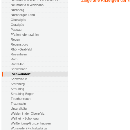
Zeige
alle Anzeigen
der K
Neustadt a.d.Aisch-Bad Windsheim
Neustadt a.d.Waldnaab
Nürnberg
Nürnberger Land
Oberallgäu
Ostallgäu
Passau
Pfaffenhofen a.d.Ilm
Regen
Regensburg
Rhön-Grabfeld
Rosenheim
Roth
Rottal-Inn
Schwabach
Schwandorf
Schweinfurt
Starnberg
Straubing
Straubing-Bogen
Tirschenreuth
Traunstein
Unterallgäu
Weiden in der Oberpfalz
Weilheim-Schongau
Weißenburg-Gunzenhausen
Wunsiedel i.Fichtelgebirge