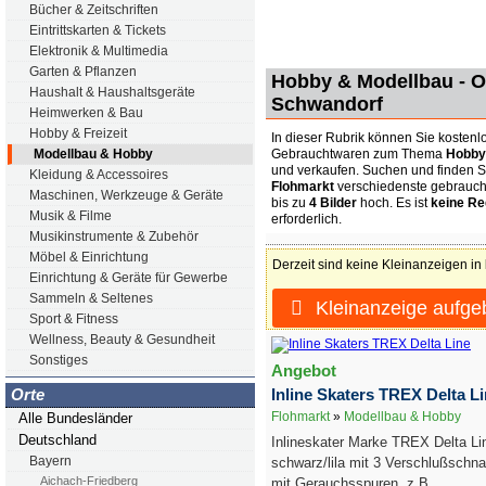
Bücher & Zeitschriften
Eintrittskarten & Tickets
Elektronik & Multimedia
Garten & Pflanzen
Hobby & Modellbau - O
Haushalt & Haushaltsgeräte
Schwandorf
Heimwerken & Bau
Hobby & Freizeit
In dieser Rubrik können Sie kostenlo
Gebrauchtwaren zum Thema
Hobby
Modellbau & Hobby
und verkaufen. Suchen und finden S
Kleidung & Accessoires
Flohmarkt
verschiedenste gebrauch
Maschinen, Werkzeuge & Geräte
bis zu
4 Bilder
hoch. Es ist
keine Re
Musik & Filme
erforderlich.
Musikinstrumente & Zubehör
Möbel & Einrichtung
Derzeit sind keine Kleinanzeigen in
Einrichtung & Geräte für Gewerbe
Sammeln & Seltenes
Kleinanzeige aufge
Sport & Fitness
Wellness, Beauty & Gesundheit
Sonstiges
Angebot
Inline Skaters TREX Delta L
Orte
Flohmarkt
»
Modellbau & Hobby
Alle Bundesländer
Deutschland
Inlineskater Marke TREX Delta Li
Bayern
schwarz/lila mit 3 Verschlußschnal
Aichach-Friedberg
mit Gerauchsspuren, z.B....