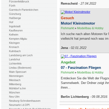
Fürstenfeldbruck
Remscheid
-
27.04.2022
Fürth
Garmisch-Partenkirchen
Günzburg
Gesuch
Haßberge
Hof
Motor/ Kleinstmotor
Ingolstadt
Flohmarkt
»
Modellbau & Hobby
Kaufbeuren
Ich suche nach alten Motoren für 
Kelheim
vielleicht hat jemand noch was im 
Kempten Allgäu
Kitzingen
Kronach
Jena
-
02.01.2022
Kulmbach
Landsberg am Lech
Landshut
Angebot
Lichtenfels
07 - Faszination Fliegen
Lindau (Bodensee)
Main-Spessart
Flohmarkt
»
Modellbau & Hobby
Memmingen
Entdecken Sie die Welt der Flugz
Miesbach
Sammelwerk. Der Ordner zeigt ih
Miltenberg
ihren...
Mühldorf a.Inn
München
Berlin Lichtenberg
-
09.08.2016
Neu-Ulm
Neuburg-Schrobenhausen
Neumarkt i.d.OPf.