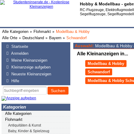
Hobby & Modellbau - gebr
RC-Flugzeuge, Elektroflugmodell,
Segelflugzeuge, Segelflugmodel
Alle Kategorien
Flohmarkt
Modellbau & Hobby
»
»
Alle Orte
Deutschland
Bayern
Schwandorf
»
»
»
Auswahl:
Modellbau & Hobby 
Startseite
Anmelden
Alle Kleinanzeigen in...
Meine Kleinanzeigen
Modellbau & Hobby
Kleinanzeige aufgeben
Schwandorf
Neueste Kleinanzeigen
Modellbau & Hobby Sch
Hilfe
Suchen
Kategorien
Alle Kategorien
Flohmarkt
Antiquitäten & Kunst
Baby, Kinder & Spielzeug