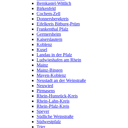
Bernkastel-Wittlich
Birkenfeld
Cochem-Zell
Donnersbergkreis
Eifelkreis Bitburg-Prüm
Frankenthal Pfalz
Germersheim
Kaiserslautern
Koblenz
Kusel
Landau in der Pfalz
Ludwigshafen am Rhein
Mainz
Mainz-Bingen
Mayen-Koblenz
Neustadt an der Weinstraße
Neuwied
Pirmasens
Rhein-Hunsrück-Kreis
Rhein-Lahn-Kreis
Rhein-Pfalz-Kreis
Speyer
Südliche Weinstraße
Südwestpfalz
Trier