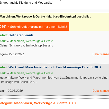
für gebrauchte Kleidung und Modeartikel
Maschinen, Werkzeuge & Geräte
-
Marburg-Biedenkopf
geschaltet.
ben -
Schnellregistrierung
mit nur einem Schritt!
ebot
Gefrierschrank
markt
»
Maschinen, Werkzeuge & Geräte
Kleiner Schrank ca. 1m hoch top Zustand
ingen
-
27.12.2021
Details anz
ebot
Werk und Maschinentisch + Tischkreissäge Bosch BKS
markt
»
Maschinen, Werkzeuge & Geräte
 gut erhaltener Werk und Maschinentisch von Lux Zusammenklappbar, sowie eine
kreissäge von Bosch BKS...
gart
-
20.06.2019
Details anz
ategorie
Maschinen, Werkzeuge & Geräte
> > >