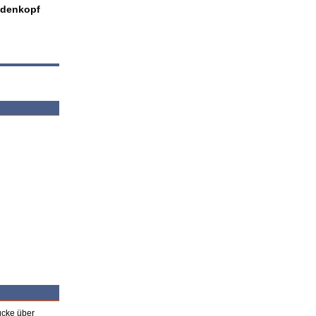
edenkopf
ücke über