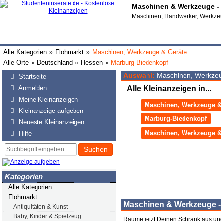
Maschinen & Werkzeuge - 
Maschinen, Handwerker, Werkzeu
Alle Kategorien
Flohmarkt
Maschinen, Werkzeuge & Geräte
»
»
Alle Orte
Deutschland
Hessen
Marburg-Biedenkopf
»
»
»
Auswahl:
Maschinen, Werkzeu
Startseite
Anmelden
Alle Kleinanzeigen in...
Meine Kleinanzeigen
Maschinen, Werkzeuge &
Kleinanzeige aufgeben
Marburg-Biedenkopf
Neueste Kleinanzeigen
Maschinen, Werkzeuge &
Hilfe
Suchen
Kategorien
Alle Kategorien
Flohmarkt
Maschinen & Werkzeuge -
Antiquitäten & Kunst
Baby, Kinder & Spielzeug
Räume jetzt Deinen Schrank aus un