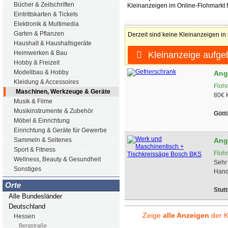
Bücher & Zeitschriften
Kleinanzeigen im Online-Flohmarkt 
Eintrittskarten & Tickets
Elektronik & Multimedia
Garten & Pflanzen
Derzeit sind keine Kleinanzeigen in
Haushalt & Haushaltsgeräte
Heimwerken & Bau
Kleinanzeige aufge
Hobby & Freizeit
Modellbau & Hobby
Ang
Kleidung & Accessoires
Floh
Maschinen, Werkzeuge & Geräte
80€ 
Musik & Filme
Musikinstrumente & Zubehör
Gött
Möbel & Einrichtung
Einrichtung & Geräte für Gewerbe
Ang
Sammeln & Seltenes
Sport & Fitness
Floh
Wellness, Beauty & Gesundheit
Sehr
Sonstiges
Hand
Orte
Stutt
Alle Bundesländer
Deutschland
Zeige
alle Anzeigen
der K
Hessen
Bergstraße