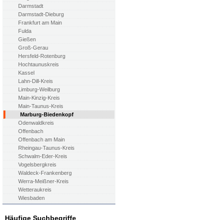
Darmstadt
Darmstadt-Dieburg
Frankfurt am Main
Fulda
Gießen
Groß-Gerau
Hersfeld-Rotenburg
Hochtaunuskreis
Kassel
Lahn-Dill-Kreis
Limburg-Weilburg
Main-Kinzig-Kreis
Main-Taunus-Kreis
Marburg-Biedenkopf
Odenwaldkreis
Offenbach
Offenbach am Main
Rheingau-Taunus-Kreis
Schwalm-Eder-Kreis
Vogelsbergkreis
Waldeck-Frankenberg
Werra-Meißner-Kreis
Wetteraukreis
Wiesbaden
Häufige Suchbegriffe