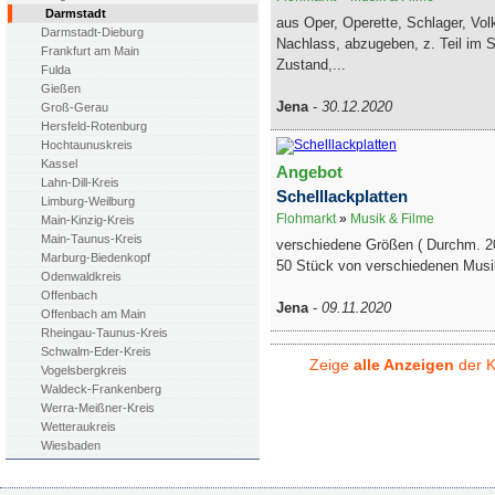
Darmstadt
aus Oper, Operette, Schlager, Vol
Darmstadt-Dieburg
Nachlass, abzugeben, z. Teil im 
Frankfurt am Main
Zustand,...
Fulda
Gießen
Jena
-
30.12.2020
Groß-Gerau
Hersfeld-Rotenburg
Hochtaunuskreis
Kassel
Angebot
Lahn-Dill-Kreis
Schelllackplatten
Limburg-Weilburg
Flohmarkt
»
Musik & Filme
Main-Kinzig-Kreis
Main-Taunus-Kreis
verschiedene Größen ( Durchm. 2
Marburg-Biedenkopf
50 Stück von verschiedenen Musik
Odenwaldkreis
Offenbach
Jena
-
09.11.2020
Offenbach am Main
Rheingau-Taunus-Kreis
Schwalm-Eder-Kreis
Zeige
alle Anzeigen
der K
Vogelsbergkreis
Waldeck-Frankenberg
Werra-Meißner-Kreis
Wetteraukreis
Wiesbaden