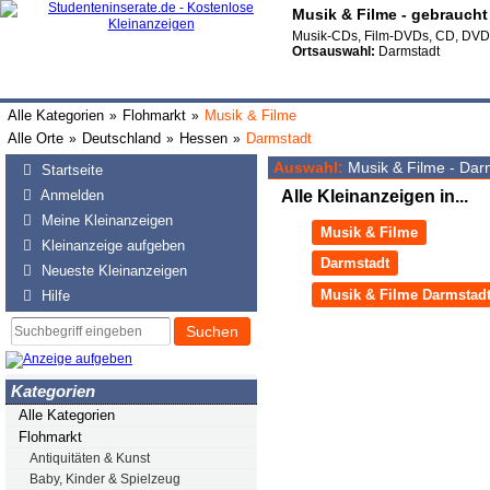
Musik & Filme - gebrauch
Musik-CDs, Film-DVDs, CD, DVD
Ortsauswahl:
Darmstadt
Alle Kategorien
Flohmarkt
Musik & Filme
»
»
Alle Orte
Deutschland
Hessen
Darmstadt
»
»
»
Auswahl:
Musik & Filme - Dar
Startseite
Anmelden
Alle Kleinanzeigen in...
Meine Kleinanzeigen
Musik & Filme
Kleinanzeige aufgeben
Darmstadt
Neueste Kleinanzeigen
Musik & Filme Darmstad
Hilfe
Suchen
Kategorien
Alle Kategorien
Flohmarkt
Antiquitäten & Kunst
Baby, Kinder & Spielzeug