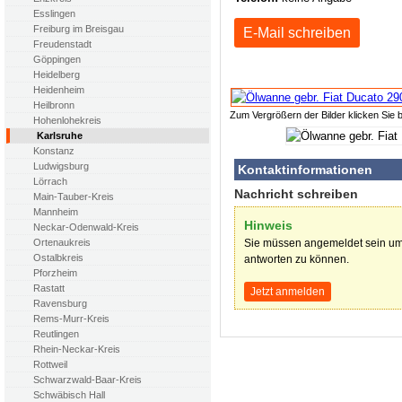
Esslingen
Freiburg im Breisgau
E-Mail schreiben
Freudenstadt
Göppingen
Heidelberg
Heidenheim
Heilbronn
Zum Vergrößern der Bilder klicken Sie b
Hohenlohekreis
Karlsruhe
Konstanz
Ludwigsburg
Kontaktinformationen
Lörrach
Nachricht schreiben
Main-Tauber-Kreis
Mannheim
Hinweis
Neckar-Odenwald-Kreis
Sie müssen angemeldet sein um
Ortenaukreis
Ostalbkreis
antworten zu können.
Pforzheim
Rastatt
Jetzt anmelden
Ravensburg
Rems-Murr-Kreis
Reutlingen
Rhein-Neckar-Kreis
Rottweil
Schwarzwald-Baar-Kreis
Schwäbisch Hall