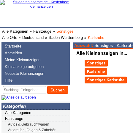
Alle Kategorien
Fahrzeuge
Sonstiges
»
»
Alle Orte
Deutschland
Baden-Württemberg
Karlsruhe
»
»
»
Auswahl:
Sonstiges - Karlsruh
Startseite
Anmelden
Alle Kleinanzeigen in...
Meine Kleinanzeigen
Sonstiges
Kleinanzeige aufgeben
Karlsruhe
Neueste Kleinanzeigen
Sonstiges Karlsruhe
Hilfe
Suchen
Kategorien
Alle Kategorien
Fahrzeuge
Autos & Gebrauchtwagen
Autoreifen, Felgen & Zubehör