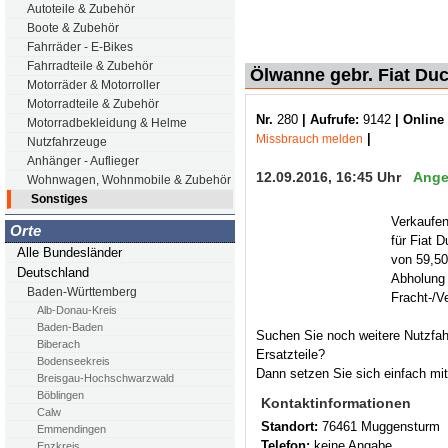
Autoteile & Zubehör
Boote & Zubehör
Fahrräder - E-Bikes
Fahrradteile & Zubehör
Ölwanne gebr. Fiat Duc
Motorräder & Motorroller
Motorradteile & Zubehör
Nr.
280
| Aufrufe:
9142
| Online 
Motorradbekleidung & Helme
|
Missbrauch melden
Nutzfahrzeuge
Anhänger - Auflieger
12.09.2016, 16:45 Uhr
Ange
Wohnwagen, Wohnmobile & Zubehör
Sonstiges
Verkaufe
Orte
für Fiat 
Alle Bundesländer
von 59,50
Deutschland
Abholung 
Baden-Württemberg
Fracht-/V
Alb-Donau-Kreis
Baden-Baden
Suchen Sie noch weitere Nutzfa
Biberach
Ersatzteile?
Bodenseekreis
Dann setzen Sie sich einfach mit
Breisgau-Hochschwarzwald
Böblingen
Kontaktinformationen
Calw
Standort:
76461 Muggensturm
Emmendingen
Telefon:
keine Angabe
Enzkreis