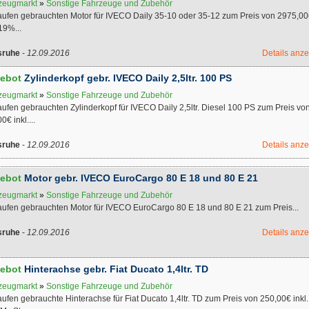
zeugmarkt
»
Sonstige Fahrzeuge und Zubehör
aufen gebrauchten Motor für IVECO Daily 35-10 oder 35-12 zum Preis von 2975,0
 19%...
sruhe
-
12.09.2016
Details anz
ebot
Zylinderkopf gebr. IVECO Daily 2,5ltr. 100 PS
zeugmarkt
»
Sonstige Fahrzeuge und Zubehör
ufen gebrauchten Zylinderkopf für IVECO Daily 2,5ltr. Diesel 100 PS zum Preis vo
0€ inkl....
sruhe
-
12.09.2016
Details anz
ebot
Motor gebr. IVECO EuroCargo 80 E 18 und 80 E 21
zeugmarkt
»
Sonstige Fahrzeuge und Zubehör
aufen gebrauchten Motor für IVECO EuroCargo 80 E 18 und 80 E 21 zum Preis...
sruhe
-
12.09.2016
Details anz
ebot
Hinterachse gebr. Fiat Ducato 1,4ltr. TD
zeugmarkt
»
Sonstige Fahrzeuge und Zubehör
ufen gebrauchte Hinterachse für Fiat Ducato 1,4ltr. TD zum Preis von 250,00€ inkl.