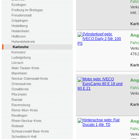
Fahr
Esslingen
Verk
Freiburg im Breisgau
inkl.
Freudenstadt
Göppingen
Karl
Heidelberg
Heidenheim
Ang
Heilbronn
Hohenlohekreis
Fahr
Karlsruhe
Verka
Konstanz
476,0
Ludwigsburg
Lörrach
Karl
Main-Tauber-Kreis
Mannheim
Neckar-Odenwald-Kreis
Ang
Ortenaukreis
Fahr
Ostalbkreis
Verk
Pforzheim
Rastatt
Karl
Ravensburg
Rems-Murr-Kreis
Reutlingen
Ang
Rhein-Neckar-Kreis
Rottweil
Fahr
Schwarzwald-Baar-Kreis
Verka
Schwäbisch Hall