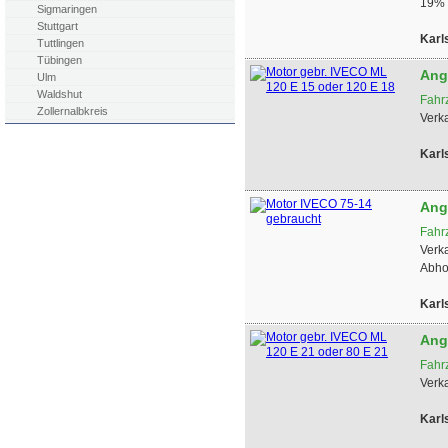
19% 
Sigmaringen
Stuttgart
Karl
Tuttlingen
Tübingen
Ang
Ulm
Waldshut
Fahr
Zollernalbkreis
Verk
Karl
Ang
Fahr
Verk
Abho
Karl
Ang
Fahr
Verk
Karl