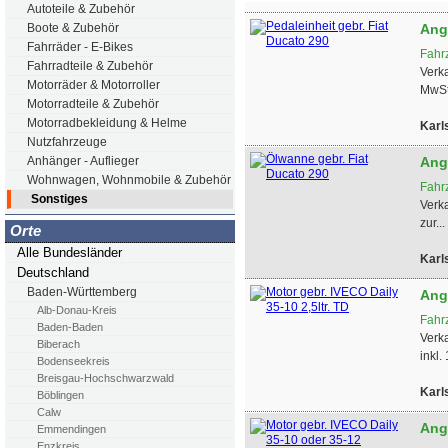
Autoteile & Zubehör
Boote & Zubehör
Ang
Fahrräder - E-Bikes
Fahr
Fahrradteile & Zubehör
Verk
Motorräder & Motorroller
MwSt.
Motorradteile & Zubehör
Motorradbekleidung & Helme
Karl
Nutzfahrzeuge
Anhänger - Auflieger
Ang
Wohnwagen, Wohnmobile & Zubehör
Fahr
Sonstiges
Verk
zur...
Orte
Alle Bundesländer
Karl
Deutschland
Baden-Württemberg
Ang
Alb-Donau-Kreis
Fahr
Baden-Baden
Verk
Biberach
inkl.
Bodenseekreis
Breisgau-Hochschwarzwald
Karl
Böblingen
Calw
Ang
Emmendingen
Enzkreis