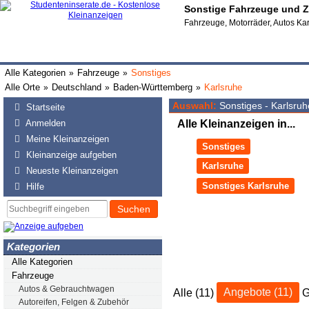
Sonstige Fahrzeuge und Z
Fahrzeuge, Motorräder, Autos Ka
Alle Kategorien
Fahrzeuge
Sonstiges
»
»
Alle Orte
Deutschland
Baden-Württemberg
Karlsruhe
»
»
»
Auswahl:
Sonstiges - Karlsruh
Startseite
Anmelden
Alle Kleinanzeigen in...
Meine Kleinanzeigen
Sonstiges
Kleinanzeige aufgeben
Karlsruhe
Neueste Kleinanzeigen
Sonstiges Karlsruhe
Hilfe
Suchen
Kategorien
Alle Kategorien
Fahrzeuge
Autos & Gebrauchtwagen
Alle (11)
Angebote (11)
G
Autoreifen, Felgen & Zubehör