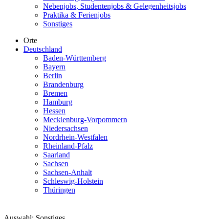
Nebenjobs, Studentenjobs & Gelegenheitsjobs
Praktika & Ferienjobs
Sonstiges
Orte
Deutschland
Baden-Württemberg
Bayern
Berlin
Brandenburg
Bremen
Hamburg
Hessen
Mecklenburg-Vorpommern
Niedersachsen
Nordrhein-Westfalen
Rheinland-Pfalz
Saarland
Sachsen
Sachsen-Anhalt
Schleswig-Holstein
Thüringen
Auswahl:
Sonstiges