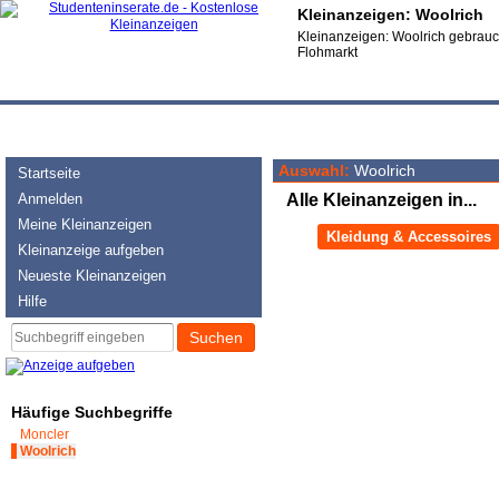
Kleinanzeigen: Woolrich
Kleinanzeigen: Woolrich gebrauch
Flohmarkt
Auswahl:
Woolrich
Startseite
Anmelden
Alle Kleinanzeigen in...
Meine Kleinanzeigen
Kleidung & Accessoires
Kleinanzeige aufgeben
Neueste Kleinanzeigen
Hilfe
Suchen
Häufige Suchbegriffe
Moncler
Woolrich