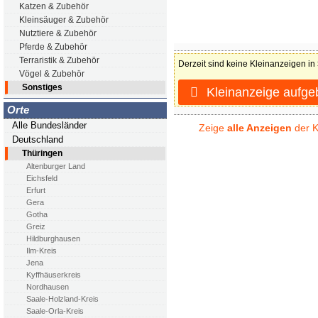
Katzen & Zubehör
Kleinsäuger & Zubehör
Nutztiere & Zubehör
Pferde & Zubehör
Terraristik & Zubehör
Derzeit sind keine Kleinanzeigen in
Vögel & Zubehör
Sonstiges
Kleinanzeige aufge
Orte
Alle Bundesländer
Zeige
alle Anzeigen
der K
Deutschland
Thüringen
Altenburger Land
Eichsfeld
Erfurt
Gera
Gotha
Greiz
Hildburghausen
Ilm-Kreis
Jena
Kyffhäuserkreis
Nordhausen
Saale-Holzland-Kreis
Saale-Orla-Kreis