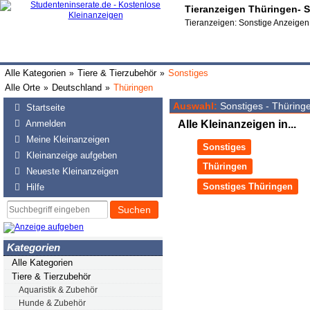
Tieranzeigen Thüringen- S
Tieranzeigen: Sonstige Anzeigen
Alle Kategorien
Tiere & Tierzubehör
Sonstiges
»
»
Alle Orte
Deutschland
Thüringen
»
»
Auswahl:
Sonstiges - Thüring
Startseite
Anmelden
Alle Kleinanzeigen in...
Meine Kleinanzeigen
Sonstiges
Kleinanzeige aufgeben
Thüringen
Neueste Kleinanzeigen
Sonstiges Thüringen
Hilfe
Suchen
Kategorien
Alle Kategorien
Tiere & Tierzubehör
Aquaristik & Zubehör
Hunde & Zubehör