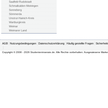
Saalfeld-Rudolstadt
Schmalkalden-Meiningen
Sonneberg
Sömmerda
Unstrut-Hainich-Kreis
Wartburgkreis
Weimar
Weimarer Land
AGB
Nutzungsbedingungen
Datenschutzerklärung
Häufig gestellte Fragen
Sicherheit
Copyright © 2008 - 2026 Studenteninserate.de. Alle Rechte vorbehalten. Ausgewiesene Marke