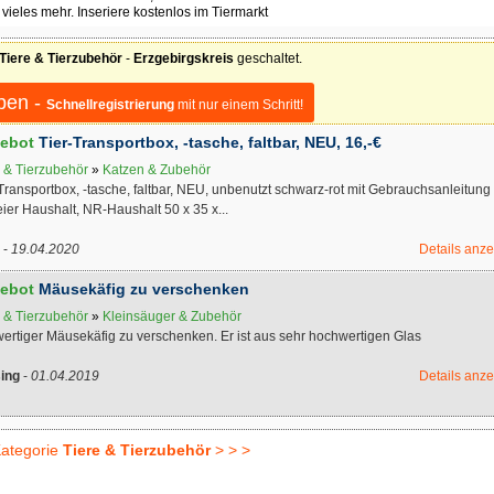
 vieles mehr. Inseriere kostenlos im Tiermarkt
Tiere & Tierzubehör
-
Erzgebirgskreis
geschaltet.
ben -
Schnellregistrierung
mit nur einem Schritt!
ebot
Tier-Transportbox, -tasche, faltbar, NEU, 16,-€
e & Tierzubehör
»
Katzen & Zubehör
Transportbox, -tasche, faltbar, NEU, unbenutzt schwarz-rot mit Gebrauchsanleitung
reier Haushalt, NR-Haushalt 50 x 35 x...
-
19.04.2020
Details anz
ebot
Mäusekäfig zu verschenken
e & Tierzubehör
»
Kleinsäuger & Zubehör
ertiger Mäusekäfig zu verschenken. Er ist aus sehr hochwertigen Glas
sing
-
01.04.2019
Details anz
ategorie
Tiere & Tierzubehör
> > >