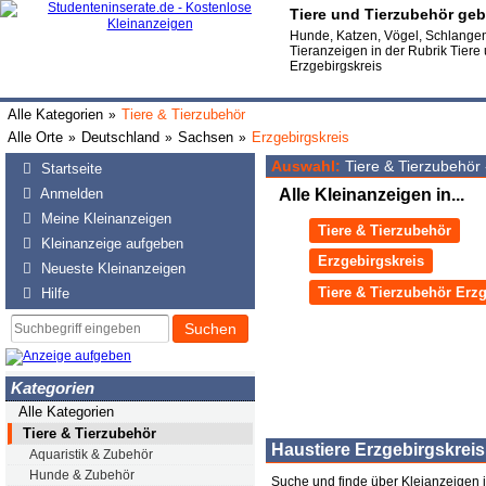
Tiere und Tierzubehör geb
Hunde, Katzen, Vögel, Schlangen,
Tieranzeigen in der Rubrik Tiere
Erzgebirgskreis
Alle Kategorien
Tiere & Tierzubehör
»
Alle Orte
Deutschland
Sachsen
Erzgebirgskreis
»
»
»
Auswahl:
Tiere & Tierzubehör 
Startseite
Anmelden
Alle Kleinanzeigen in...
Meine Kleinanzeigen
Tiere & Tierzubehör
Kleinanzeige aufgeben
Erzgebirgskreis
Neueste Kleinanzeigen
Tiere & Tierzubehör Erzg
Hilfe
Suchen
Kategorien
Alle Kategorien
Tiere & Tierzubehör
Haustiere Erzgebirgskreis
Aquaristik & Zubehör
Hunde & Zubehör
Suche und finde über Kleianzeigen i