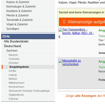
Katzen & Zubehör
Katzen, Vögel, Pferde, Reptilien und
Kleinsäuger & Zubehör
Nutztiere & Zubehör
Derzeit sind keine Kleinanzeigen in
Pferde & Zubehör
Terraristik & Zubehör
Kleinanzeige aufge
Vögel & Zubehör
Sonstiges
Ang
Orte
Tier
Tier-
Alle Bundesländer
tierf
Deutschland
Sachsen
Jena
Bautzen
Chemnitz
Ang
Dresden
Erzgebirgskreis
Tier
Görlitz
Neuw
Leipzig
Meißen
Frei
Mittelsachsen
Nordsachsen
Sächsische Schweiz-Osterzgebirge
Vogtlandkreis
Zeige
alle Anzeigen
der K
Zwickau