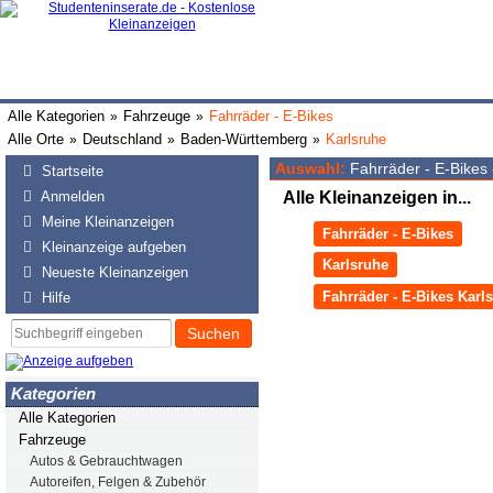
Alle Kategorien
Fahrzeuge
Fahrräder - E-Bikes
»
»
Alle Orte
Deutschland
Baden-Württemberg
Karlsruhe
»
»
»
Auswahl:
Fahrräder - E-Bikes 
Startseite
Anmelden
Alle Kleinanzeigen in...
Meine Kleinanzeigen
Fahrräder - E-Bikes
Kleinanzeige aufgeben
Karlsruhe
Neueste Kleinanzeigen
Fahrräder - E-Bikes Karl
Hilfe
Suchen
Kategorien
Alle Kategorien
Fahrzeuge
Autos & Gebrauchtwagen
Autoreifen, Felgen & Zubehör