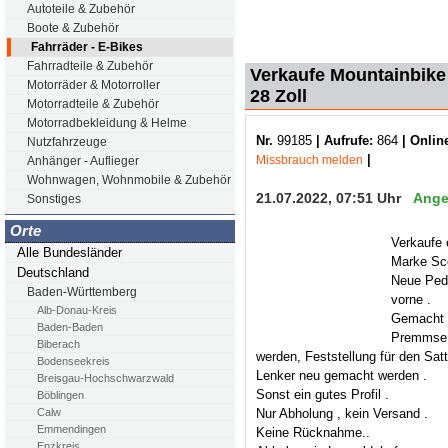
Autoteile & Zubehör
Boote & Zubehör
Fahrräder - E-Bikes
Fahrradteile & Zubehör
Verkaufe Mountainbike
Motorräder & Motorroller
28 Zoll
Motorradteile & Zubehör
Motorradbekleidung & Helme
Nr.
99185
| Aufrufe:
864
| Online
Nutzfahrzeuge
|
Missbrauch melden
Anhänger - Auflieger
Wohnwagen, Wohnmobile & Zubehör
21.07.2022, 07:51 Uhr
Ange
Sonstiges
Orte
Verkaufe 
Alle Bundesländer
Marke Scot
Deutschland
Neue Peda
Baden-Württemberg
vorne .
Alb-Donau-Kreis
Gemacht 
Baden-Baden
Premmse 
Biberach
werden, Feststellung für den Satte
Bodenseekreis
Lenker neu gemacht werden .
Breisgau-Hochschwarzwald
Sonst ein gutes Profil .
Böblingen
Nur Abholung , kein Versand .
Calw
Emmendingen
Keine Rücknahme..
Enzkreis