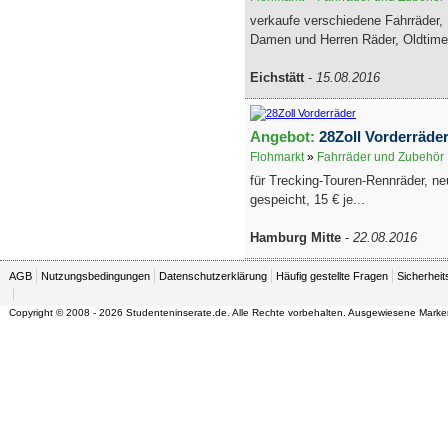
verkaufe verschiedene Fahrräder,
Damen und Herren Räder, Oldtimer
Eichstätt
-
15.08.2016
Angebot:
28Zoll Vorderräde
Flohmarkt
»
Fahrräder und Zubehör
für Trecking-Touren-Rennräder, neu
gespeicht, 15 € je...
Hamburg Mitte
-
22.08.2016
AGB
Nutzungsbedingungen
Datenschutzerklärung
Häufig gestellte Fragen
Sicherheit
Copyright © 2008 - 2026 Studenteninserate.de. Alle Rechte vorbehalten. Ausgewiesene Marke