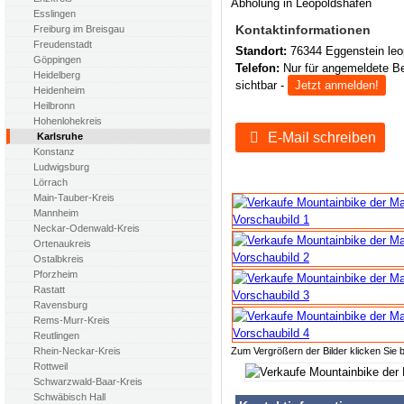
Abholung in Leopoldshafen
Esslingen
Kontaktinformationen
Freiburg im Breisgau
Freudenstadt
Standort:
76344 Eggenstein leo
Göppingen
Telefon:
Nur für angemeldete B
Heidelberg
sichtbar -
Jetzt anmelden!
Heidenheim
Heilbronn
Hohenlohekreis
E-Mail schreiben
Karlsruhe
Konstanz
Ludwigsburg
Lörrach
Main-Tauber-Kreis
Mannheim
Neckar-Odenwald-Kreis
Ortenaukreis
Ostalbkreis
Pforzheim
Rastatt
Ravensburg
Rems-Murr-Kreis
Reutlingen
Zum Vergrößern der Bilder klicken Sie b
Rhein-Neckar-Kreis
Rottweil
Schwarzwald-Baar-Kreis
Schwäbisch Hall