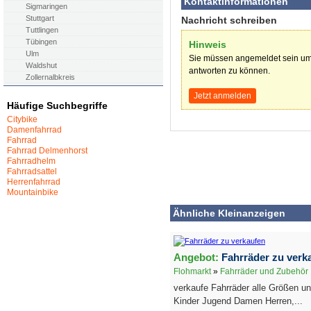
Kontaktinformationen
Sigmaringen
Stuttgart
Nachricht schreiben
Tuttlingen
Tübingen
Hinweis
Ulm
Sie müssen angemeldet sein um
Waldshut
antworten zu können.
Zollernalbkreis
Jetzt anmelden
Häufige Suchbegriffe
Citybike
Damenfahrrad
Fahrrad
Fahrrad Delmenhorst
Fahrradhelm
Fahrradsattel
Herrenfahrrad
Mountainbike
Ähnliche Kleinanzeigen
Angebot:
Fahrräder zu verk
Flohmarkt
»
Fahrräder und Zubehör
verkaufe Fahrräder alle Größen un
Kinder Jugend Damen Herren,...