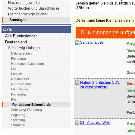
Nachschlagewerke
Bereich geben Sie bitte zusätzlich z
ISBN an.
Wörterbücher und Sprachkurse
Fremdsprachige Bücher
Sonstiges
Derzeit sind keine Kleinanzeigen in
Orte
Kleinanzeige aufge
Alle Bundesländer
Deutschland
Ang
Schleswig-Holstein
Büch
Dithmarschen
Biete
Flensburg
wirkli
Herzogtum Lauenburg
Kiel
Düss
Lübeck
Neumünster
Ges
Nordfriesland
Ostholstein
Büch
Pinneberg
Bevo
Plön
Umkre
Rendsburg-Eckernförde
Schleswig-Flensburg
Frei
Segeberg
Steinburg
Ang
Stormarn
Büch