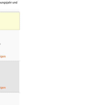
inungsjahr und
h
eigen
eigen