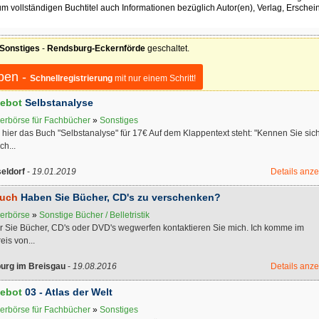
um vollständigen Buchtitel auch Informationen bezüglich Autor(en), Verlag, Ersche
Sonstiges
-
Rendsburg-Eckernförde
geschaltet.
ben -
Schnellregistrierung
mit nur einem Schritt!
ebot
Selbstanalyse
erbörse für Fachbücher
»
Sonstiges
 hier das Buch "Selbstanalyse" für 17€ Auf dem Klappentext steht: "Kennen Sie sic
ch...
eldorf
-
19.01.2019
Details anz
uch
Haben Sie Bücher, CD's zu verschenken?
erbörse
»
Sonstige Bücher / Belletristik
r Sie Bücher, CD's oder DVD's wegwerfen kontaktieren Sie mich. Ich komme im
is von...
burg im Breisgau
-
19.08.2016
Details anz
ebot
03 - Atlas der Welt
erbörse für Fachbücher
»
Sonstiges