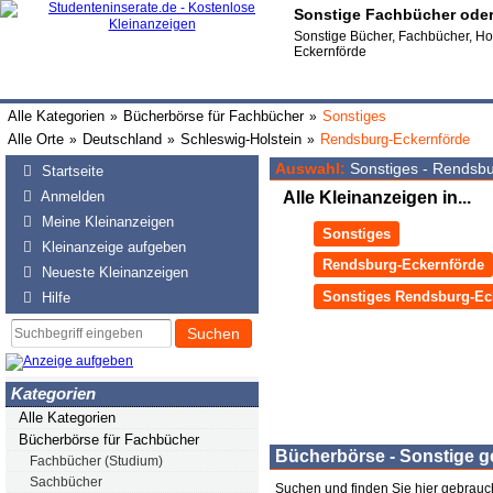
Sonstige Fachbücher ode
Sonstige Bücher, Fachbücher, Horr
Eckernförde
Alle Kategorien
Bücherbörse für Fachbücher
Sonstiges
»
»
Alle Orte
Deutschland
Schleswig-Holstein
Rendsburg-Eckernförde
»
»
»
Auswahl:
Sonstiges - Rendsb
Startseite
Anmelden
Alle Kleinanzeigen in...
Meine Kleinanzeigen
Sonstiges
Kleinanzeige aufgeben
Rendsburg-Eckernförde
Neueste Kleinanzeigen
Sonstiges Rendsburg-Ec
Hilfe
Suchen
Kategorien
Alle Kategorien
Bücherbörse für Fachbücher
Bücherbörse - Sonstige 
Fachbücher (Studium)
Sachbücher
Suchen und finden Sie hier gebrauc