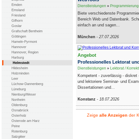
Emden
Dienstleistungen
»
Programmierung, 
Emsland
Biete verschiedenste Programmier
Friesland
Bereich Web und Datenbank. Schr
Gifhorn
einfach an und sagen...
Goslar
Grafschaft Bentheim
München
-
27.07.2026
Göttingen
Hameln-Pyrmont
Hannover
Hannover, Region
Angebot
Harburg
Professionelles Lektorat un
Helmstedt
Dienstleistungen
»
Lektorat / Korrek
Hildesheim
Holzminden
Kompetent - zuverlässig - diskret -
Leer
und lektoriere Seminar- und Exam
Lüchow-Dannenberg
Dissertationen und...
Lüneburg
Nienburg/Weser
Konstanz
-
18.07.2026
Northeim
Oldenburg
Osnabrück
Zeige
alle Anzeigen
der K
Osterholz
Osterode am Harz
Peine
Rotenburg
Salzgitter