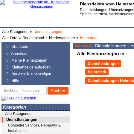
Dienstleistungen Helmste
Dienstleistungen, Übersetzungen,
Sprachunterricht, Nachhilfeunterr
Alle Kategorien
Dienstleistungen
»
Alle Orte
Deutschland
Niedersachsen
Helmstedt
»
»
»
Auswahl:
Dienstleistungen - H
Startseite
Anmelden
Alle Kleinanzeigen in...
Meine Kleinanzeigen
Dienstleistungen
Kleinanzeige aufgeben
Helmstedt
Neueste Kleinanzeigen
Dienstleistungen Helmst
Hilfe
Suchen
Kategorien
Alle Kategorien
Dienstleistungen
Computer Services, Reparatur &
Installation