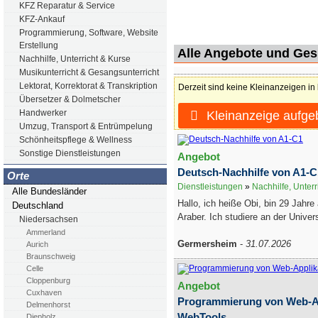
KFZ Reparatur & Service
KFZ-Ankauf
Programmierung, Software, Website
Erstellung
Alle Angebote und Ge
Nachhilfe, Unterricht & Kurse
Musikunterricht & Gesangsunterricht
Lektorat, Korrektorat & Transkription
Derzeit sind keine Kleinanzeigen in
Übersetzer & Dolmetscher
Handwerker
Kleinanzeige aufge
Umzug, Transport & Entrümpelung
Schönheitspflege & Wellness
Sonstige Dienstleistungen
Angebot
Deutsch-Nachhilfe von A1-C
Orte
Dienstleistungen
»
Nachhilfe, Unterr
Alle Bundesländer
Hallo, ich heiße Obi, bin 29 Jahre
Deutschland
Araber. Ich studiere an der Universi
Niedersachsen
Ammerland
Germersheim
-
31.07.2026
Aurich
Braunschweig
Celle
Cloppenburg
Angebot
Cuxhaven
Programmierung von Web-A
Delmenhorst
WebTools
Diepholz