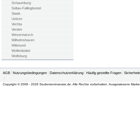
Schaumburg
Soltau-Fallingbostel
Stade
Uelzen
Vechta
Verden
Wesermarsch
Wilhelmshaven
Wittmund
Wolfenbüttel
Wolfsburg
AGB
Nutzungsbedingungen
Datenschutzerklärung
Häufig gestellte Fragen
Sicherheit
Copyright © 2008 - 2026 Studenteninserate.de. Alle Rechte vorbehalten. Ausgewiesene Marke