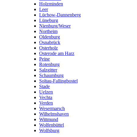
Holzminden
Leer
Lüchow-Dannenberg
Lüneburg
Nienburg/Weser
Northeim
Oldenburg
Osnabrück
Osterholz
Osterode am Harz
Peine
Rotenburg
Salzgitter
Schaumburg
Soltau-Fallingbostel
Stade
Uelzen
Vechta
Verden
Wesermarsch
Wilhelmshaven
Wittmund
Wolfenbüttel
Wolfsburg