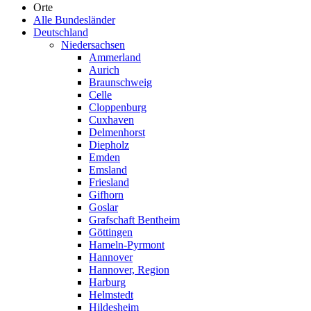
Orte
Alle Bundesländer
Deutschland
Niedersachsen
Ammerland
Aurich
Braunschweig
Celle
Cloppenburg
Cuxhaven
Delmenhorst
Diepholz
Emden
Emsland
Friesland
Gifhorn
Goslar
Grafschaft Bentheim
Göttingen
Hameln-Pyrmont
Hannover
Hannover, Region
Harburg
Helmstedt
Hildesheim