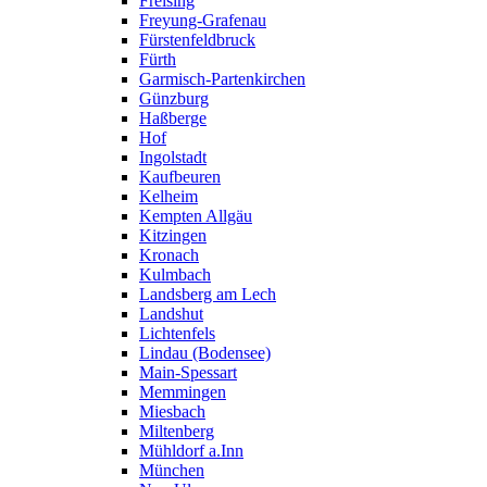
Freising
Freyung-Grafenau
Fürstenfeldbruck
Fürth
Garmisch-Partenkirchen
Günzburg
Haßberge
Hof
Ingolstadt
Kaufbeuren
Kelheim
Kempten Allgäu
Kitzingen
Kronach
Kulmbach
Landsberg am Lech
Landshut
Lichtenfels
Lindau (Bodensee)
Main-Spessart
Memmingen
Miesbach
Miltenberg
Mühldorf a.Inn
München