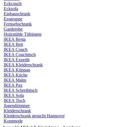
Eckcouch
Ecksofa
Einbauschrank
Essgruppe
Fernsehschrank
Garderobe
Holzstühle Tübingen
IKEA Besta
IKEA Bett
IKEA Couch
IKEA Couchtisch
IKEA Expedit
IKEA Kleiderschrank
IKEA Klippan
IKEA Küche
IKEA Malm
IKEA Pax
IKEA Schreibtisch
IKEA Sofa
IKEA Tisch
Jugendzimmer
Kleiderschrank
Kleiderschrank gesucht Hannover
Kommode