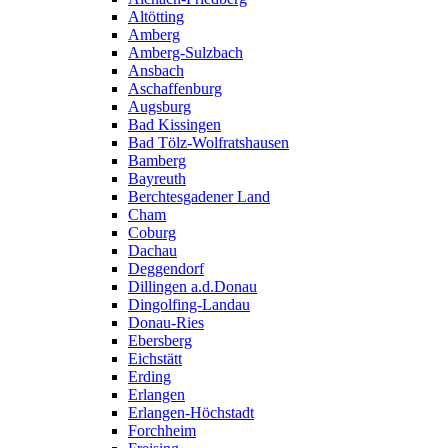
Altötting
Amberg
Amberg-Sulzbach
Ansbach
Aschaffenburg
Augsburg
Bad Kissingen
Bad Tölz-Wolfratshausen
Bamberg
Bayreuth
Berchtesgadener Land
Cham
Coburg
Dachau
Deggendorf
Dillingen a.d.Donau
Dingolfing-Landau
Donau-Ries
Ebersberg
Eichstätt
Erding
Erlangen
Erlangen-Höchstadt
Forchheim