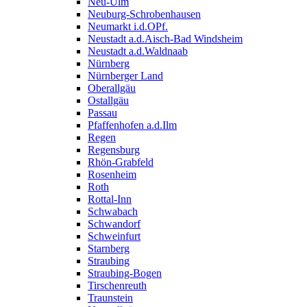
Neu-Ulm
Neuburg-Schrobenhausen
Neumarkt i.d.OPf.
Neustadt a.d.Aisch-Bad Windsheim
Neustadt a.d.Waldnaab
Nürnberg
Nürnberger Land
Oberallgäu
Ostallgäu
Passau
Pfaffenhofen a.d.Ilm
Regen
Regensburg
Rhön-Grabfeld
Rosenheim
Roth
Rottal-Inn
Schwabach
Schwandorf
Schweinfurt
Starnberg
Straubing
Straubing-Bogen
Tirschenreuth
Traunstein