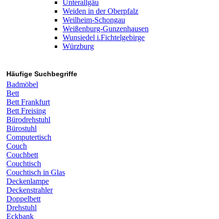
Unterallgäu
Weiden in der Oberpfalz
Weilheim-Schongau
Weißenburg-Gunzenhausen
Wunsiedel i.Fichtelgebirge
Würzburg
Häufige Suchbegriffe
Badmöbel
Bett
Bett Frankfurt
Bett Freising
Bürodrehstuhl
Bürostuhl
Computertisch
Couch
Couchbett
Couchtisch
Couchtisch in Glas
Deckenlampe
Deckenstrahler
Doppelbett
Drehstuhl
Eckbank