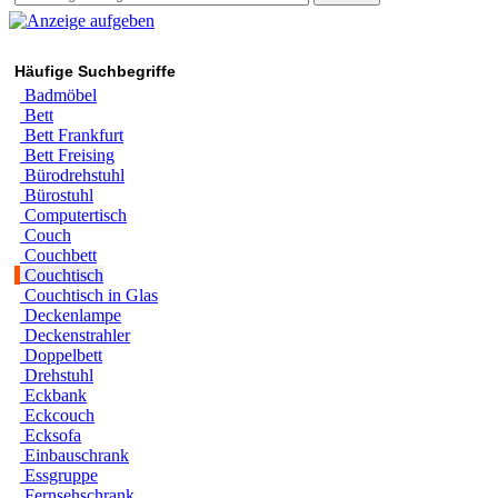
Häufige Suchbegriffe
Badmöbel
Bett
Bett Frankfurt
Bett Freising
Bürodrehstuhl
Bürostuhl
Computertisch
Couch
Couchbett
Couchtisch
Couchtisch in Glas
Deckenlampe
Deckenstrahler
Doppelbett
Drehstuhl
Eckbank
Eckcouch
Ecksofa
Einbauschrank
Essgruppe
Fernsehschrank