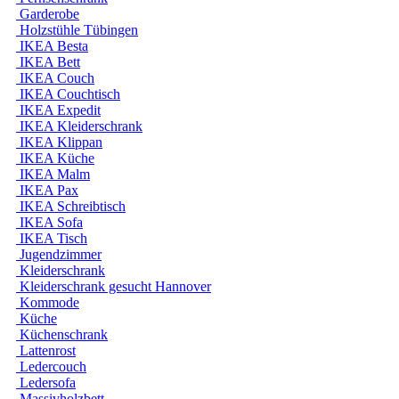
Garderobe
Holzstühle Tübingen
IKEA Besta
IKEA Bett
IKEA Couch
IKEA Couchtisch
IKEA Expedit
IKEA Kleiderschrank
IKEA Klippan
IKEA Küche
IKEA Malm
IKEA Pax
IKEA Schreibtisch
IKEA Sofa
IKEA Tisch
Jugendzimmer
Kleiderschrank
Kleiderschrank gesucht Hannover
Kommode
Küche
Küchenschrank
Lattenrost
Ledercouch
Ledersofa
Massivholzbett