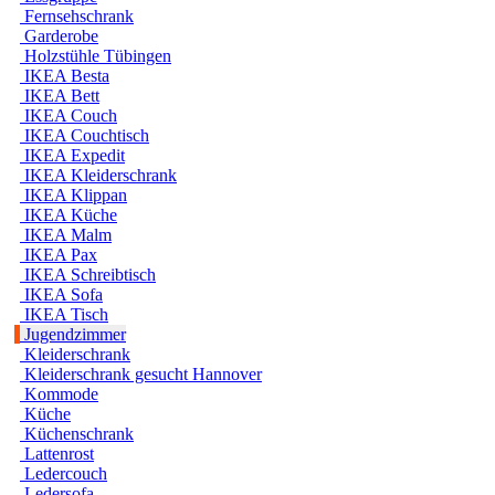
Fernsehschrank
Garderobe
Holzstühle Tübingen
IKEA Besta
IKEA Bett
IKEA Couch
IKEA Couchtisch
IKEA Expedit
IKEA Kleiderschrank
IKEA Klippan
IKEA Küche
IKEA Malm
IKEA Pax
IKEA Schreibtisch
IKEA Sofa
IKEA Tisch
Jugendzimmer
Kleiderschrank
Kleiderschrank gesucht Hannover
Kommode
Küche
Küchenschrank
Lattenrost
Ledercouch
Ledersofa