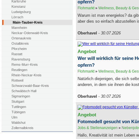
opfern?
Karlsruhe
Konstanz
Flohmarkt
»
Wellness, Beauty & Ges
Ludwigsburg
Warum ist man energielos? da gibt
Lörrach
aber dies so einfach abzustellen is
Main-Tauber-Kreis
Mannheim
Oberhavel
-
30.07.2026
Neckar-Odenwald-Kreis
Ortenaukreis
Ostalbkreis
Pforzheim
Angebot
Rastatt
Wer will wirklich für seine H
Ravensburg
opfern?
Rems-Murr-Kreis
Reutlingen
Flohmarkt
»
Wellness, Beauty & Ges
Rhein-Neckar-Kreis
Natürlich diejenigen, die sich selb
Rottweil
anderen, in dem sie ihnen die kost
Schwarzwald-Baar-Kreis
Schwäbisch Hall
Oberhavel
-
30.07.2026
Sigmaringen
Stuttgart
Tuttlingen
Tübingen
Angebot
Ulm
Fotomodell gesucht von Kü
Waldshut
Jobs & Stellenanzeigen
»
Nebenjobs
Zollernalbkreis
Hallo, Kreativität ist mein Leben