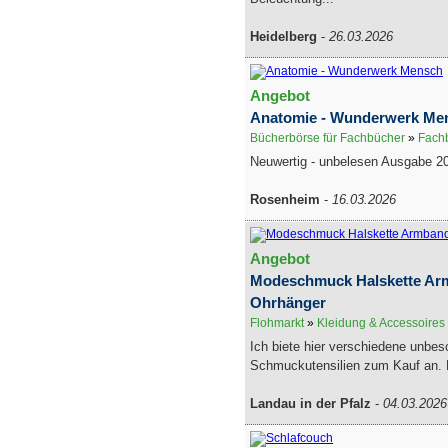
Heidelberg
-
26.03.2026
Angebot
Anatomie - Wunderwerk Me
Bücherbörse für Fachbücher
»
Fachb
Neuwertig - unbelesen Ausgabe 2
Rosenheim
-
16.03.2026
Angebot
Modeschmuck Halskette Ar
Ohrhänger
Flohmarkt
»
Kleidung & Accessoires
Ich biete hier verschiedene unbe
Schmuckutensilien zum Kauf an. E
Landau in der Pfalz
-
04.03.2026