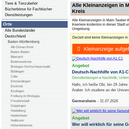
Tiere & Tierzubehör
Alle Kleinanzeigen in 
Bücherbörse für Fachbücher
Kreis
Dienstleistungen
Alle Kleinanzeigen in Main-Tauber-K
Orte
Inseriere kostenlos in dieser Stadt u
Umgebung.
Alle Bundesländer
Deutschland
Derzeit sind keine Kleinanzeigen in
Baden-Württemberg
Alb-Donau-Kreis
Kleinanzeige aufge
Baden-Baden
Biberach
Bodenseekreis
Angebot
Breisgau-Hochschwarzwald
Deutsch-Nachhilfe von A1-C
Böblingen
Calw
Dienstleistungen
»
Nachhilfe, Unterr
Emmendingen
Hallo, ich heiße Obi, bin 29 Jahre
Enzkreis
Araber. Ich studiere an der Universi
Esslingen
Freiburg im Breisgau
Germersheim
-
31.07.2026
Freudenstadt
Göppingen
Heidelberg
Heidenheim
Angebot
Heilbronn
Wer will wirklich für seine 
Hohenlohekreis