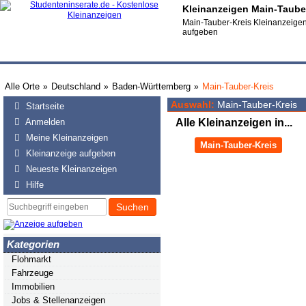
Kleinanzeigen Main-Tauber
Main-Tauber-Kreis Kleinanzeigen:
aufgeben
Alle Orte
Deutschland
Baden-Württemberg
Main-Tauber-Kreis
»
»
»
Auswahl:
Main-Tauber-Kreis
Startseite
Anmelden
Alle Kleinanzeigen in...
Meine Kleinanzeigen
Main-Tauber-Kreis
Kleinanzeige aufgeben
Neueste Kleinanzeigen
Hilfe
Suchen
Kategorien
Flohmarkt
Fahrzeuge
Immobilien
Jobs & Stellenanzeigen